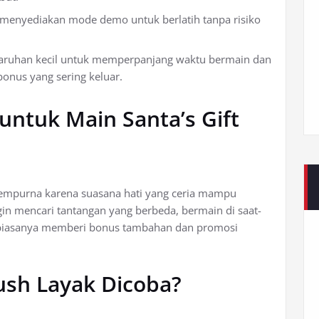
enyediakan mode demo untuk berlatih tanpa risiko
 taruhan kecil untuk memperpanjang waktu bermain dan
onus yang sering keluar.
untuk Main Santa’s Gift
sempurna karena suasana hati yang ceria mampu
n mencari tantangan yang berbeda, bermain di saat-
u biasanya memberi bonus tambahan dan promosi
ush Layak Dicoba?