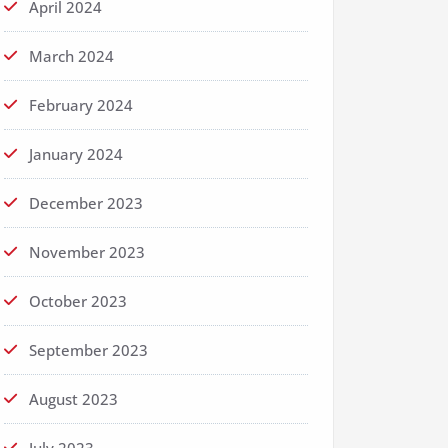
April 2024
March 2024
February 2024
January 2024
December 2023
November 2023
October 2023
September 2023
August 2023