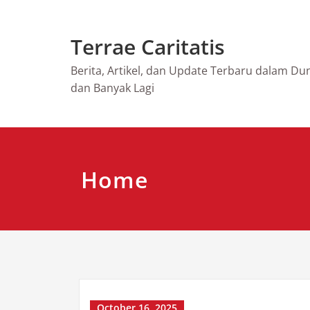
Skip
to
Terrae Caritatis
content
Berita, Artikel, dan Update Terbaru dalam Du
dan Banyak Lagi
Home
October 16, 2025