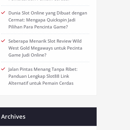
Dunia Slot Online yang Dibuat dengan
Cermat: Mengapa Quickspin Jadi
Pilihan Para Pencinta Game?
Seberapa Menarik Slot Review Wild
West Gold Megaways untuk Pecinta
Game Judi Online?
Jalan Pintas Menang Tanpa Ribet:
Panduan Lengkap Slot88 Link
Alternatif untuk Pemain Cerdas
Archives