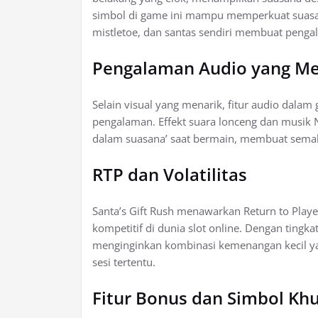
simbol di game ini mampu memperkuat suasana
mistletoe, dan santas sendiri membuat pen
Pengalaman Audio yang M
Selain visual yang menarik, fitur audio dala
pengalaman. Effekt suara lonceng dan mus
dalam suasana’ saat bermain, membuat semak
RTP dan Volatilitas
Santa’s Gift Rush menawarkan Return to Play
kompetitif di dunia slot online. Dengan tingka
menginginkan kombinasi kemenangan kecil y
sesi tertentu.
Fitur Bonus dan Simbol Kh