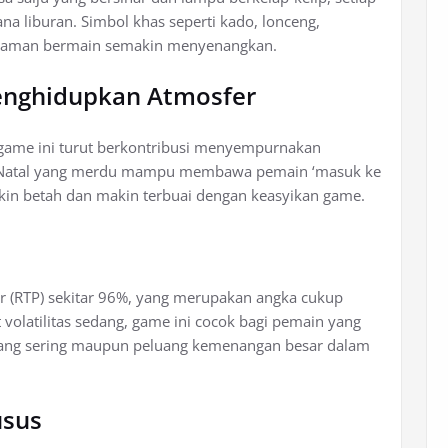
 liburan. Simbol khas seperti kado, lonceng,
galaman bermain semakin menyenangkan.
enghidupkan Atmosfer
m game ini turut berkontribusi menyempurnakan
ik Natal yang merdu mampu membawa pemain ‘masuk ke
in betah dan makin terbuai dengan keasyikan game.
er (RTP) sekitar 96%, yang merupakan angka cukup
t volatilitas sedang, game ini cocok bagi pemain yang
ang sering maupun peluang kemenangan besar dalam
usus