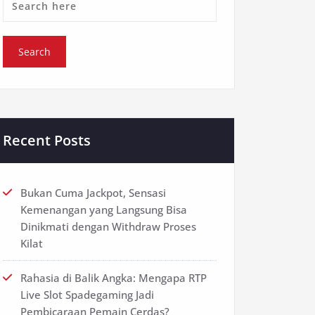
Recent Posts
Bukan Cuma Jackpot, Sensasi
Kemenangan yang Langsung Bisa
Dinikmati dengan Withdraw Proses
Kilat
Rahasia di Balik Angka: Mengapa RTP
Live Slot Spadegaming Jadi
Pembicaraan Pemain Cerdas?