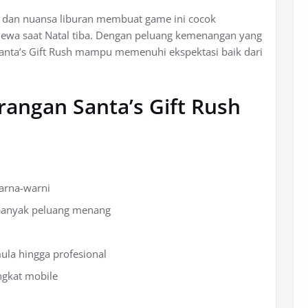
n dan nuansa liburan membuat game ini cocok
timewa saat Natal tiba. Dengan peluang kemenangan yang
Santa’s Gift Rush mampu memenuhi ekspektasi baik dari
angan Santa’s Gift Rush
arna-warni
 banyak peluang menang
ula hingga profesional
gkat mobile