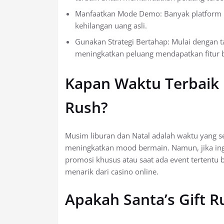
Manfaatkan Mode Demo: Banyak platform m
kehilangan uang asli.
Gunakan Strategi Bertahap: Mulai dengan
meningkatkan peluang mendapatkan fitur b
Kapan Waktu Terbaik 
Rush?
Musim liburan dan Natal adalah waktu yang 
meningkatkan mood bermain. Namun, jika ingi
promosi khusus atau saat ada event tertent
menarik dari casino online.
Apakah Santa’s Gift R