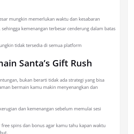
 besar mungkin memerlukan waktu dan kesabaran
r, sehingga kemenangan terbesar cenderung dalam batas
ungkin tidak tersedia di semua platform
main Santa’s Gift Rush
tungan, bukan berarti tidak ada strategi yang bisa
ngalaman bermain kamu makin menyenangkan dan
s kerugian dan kemenangan sebelum memulai sesi
tur free spins dan bonus agar kamu tahu kapan waktu
but.