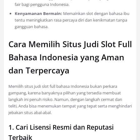
fair bagi pengguna Indonesia.
Kenyamanan Bermain:
Memainkan slot dengan bahasa ibu
tentu meningkatkan rasa percaya diri dan kenikmatan tanpa
gangguan bahasa.
Cara Memilih Situs Judi Slot Full
Bahasa Indonesia yang Aman
dan Terpercaya
Memilih situs judi slot full bahasa Indonesia bukan perkara
gampang, karena banyaknya pilihan yang tersedia membuat
langkah ini penuh risiko. Namun, dengan langkah cermat dan
teliti, Anda bisa menemukan tempat yang tepat serta menghindari
jebakan situs abal-abal.
1. Cari Lisensi Resmi dan Reputasi
Terbaik