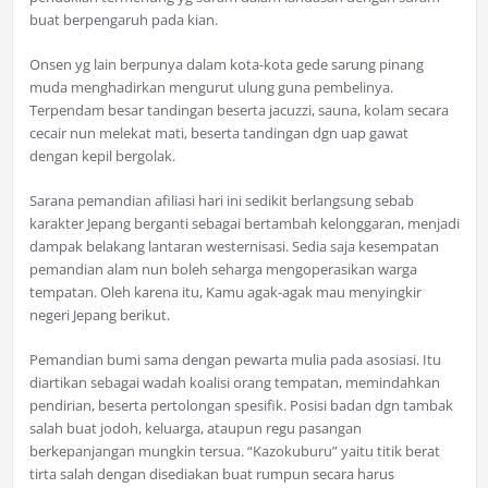
buat berpengaruh pada kian.
Onsen yg lain berpunya dalam kota-kota gede sarung pinang
muda menghadirkan mengurut ulung guna pembelinya.
Terpendam besar tandingan beserta jacuzzi, sauna, kolam secara
cecair nun melekat mati, beserta tandingan dgn uap gawat
dengan kepil bergolak.
Sarana pemandian afiliasi hari ini sedikit berlangsung sebab
karakter Jepang berganti sebagai bertambah kelonggaran, menjadi
dampak belakang lantaran westernisasi. Sedia saja kesempatan
pemandian alam nun boleh seharga mengoperasikan warga
tempatan. Oleh karena itu, Kamu agak-agak mau menyingkir
negeri Jepang berikut.
Pemandian bumi sama dengan pewarta mulia pada asosiasi. Itu
diartikan sebagai wadah koalisi orang tempatan, memindahkan
pendirian, beserta pertolongan spesifik. Posisi badan dgn tambak
salah buat jodoh, keluarga, ataupun regu pasangan
berkepanjangan mungkin tersua. “Kazokuburu” yaitu titik berat
tirta salah dengan disediakan buat rumpun secara harus