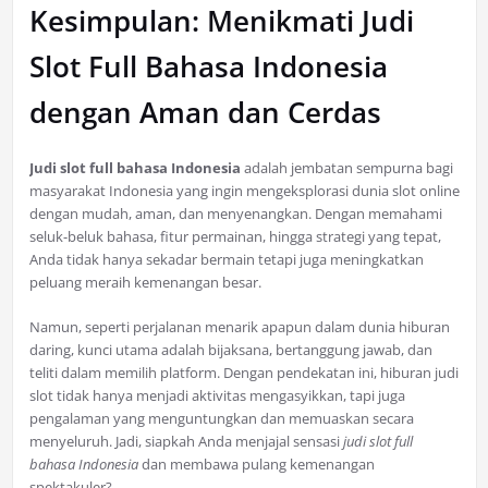
Kesimpulan: Menikmati Judi
Slot Full Bahasa Indonesia
dengan Aman dan Cerdas
Judi slot full bahasa Indonesia
adalah jembatan sempurna bagi
masyarakat Indonesia yang ingin mengeksplorasi dunia slot online
dengan mudah, aman, dan menyenangkan. Dengan memahami
seluk-beluk bahasa, fitur permainan, hingga strategi yang tepat,
Anda tidak hanya sekadar bermain tetapi juga meningkatkan
peluang meraih kemenangan besar.
Namun, seperti perjalanan menarik apapun dalam dunia hiburan
daring, kunci utama adalah bijaksana, bertanggung jawab, dan
teliti dalam memilih platform. Dengan pendekatan ini, hiburan judi
slot tidak hanya menjadi aktivitas mengasyikkan, tapi juga
pengalaman yang menguntungkan dan memuaskan secara
menyeluruh. Jadi, siapkah Anda menjajal sensasi
judi slot full
bahasa Indonesia
dan membawa pulang kemenangan
spektakuler?