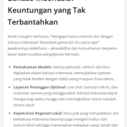
Keuntungan yang Tak
Terbantahkan
Anda mungkin bertanya, “Mengapa harus mencari slot dengan
bahasa Indonesia? Bukankah game slot itu sama saja?”
Jawabannya sederhana – aksesibilitas dan kenyamanan berperan
besar dalam kualitas pengalaman bermain.
Pemahaman Mudah:
Semua petunjuk, simbol, dan fitur
dijelaskan dalam bahasa Indonesia, memudahkan pemain
yang tidak familiar dengan istilah asing maupun frasa teknis.
Layanan Pelanggan Optimal:
Live chat, bantuan teknis, dan
customer service yang menggunakan bahasa Indonesia dapat
mengurangi waktu tunggu dan meningkatkan solusi masalah
secara cepat.
Kepatuhan Regulasi Lokal:
Situs judi yang menyediakan slot
berbahasa Indonesia biasanya juga mengerti kultur dan
hukum lokal sehingga menerapkan kebijakan yang ramah dan