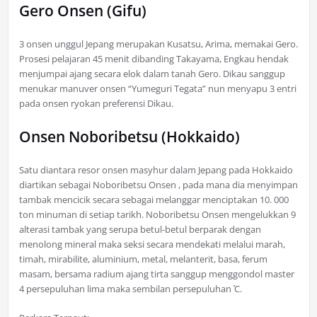
Gero Onsen (Gifu)
3 onsen unggul Jepang merupakan Kusatsu, Arima, memakai Gero.
Prosesi pelajaran 45 menit dibanding Takayama, Engkau hendak
menjumpai ajang secara elok dalam tanah Gero. Dikau sanggup
menukar manuver onsen “Yumeguri Tegata” nun menyapu 3 entri
pada onsen ryokan preferensi Dikau.
Onsen Noboribetsu (Hokkaido)
Satu diantara resor onsen masyhur dalam Jepang pada Hokkaido
diartikan sebagai Noboribetsu Onsen , pada mana dia menyimpan
tambak mencicik secara sebagai melanggar menciptakan 10. 000
ton minuman di setiap tarikh. Noboribetsu Onsen mengelukkan 9
alterasi tambak yang serupa betul-betul berparak dengan
menolong mineral maka seksi secara mendekati melalui marah,
timah, mirabilite, aluminium, metal, melanterit, basa, ferum
masam, bersama radium ajang tirta sanggup menggondol master
4 persepuluhan lima maka sembilan persepuluhan ̊C.