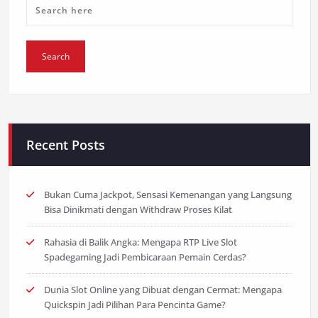
Recent Posts
Bukan Cuma Jackpot, Sensasi Kemenangan yang Langsung
Bisa Dinikmati dengan Withdraw Proses Kilat
Rahasia di Balik Angka: Mengapa RTP Live Slot
Spadegaming Jadi Pembicaraan Pemain Cerdas?
Dunia Slot Online yang Dibuat dengan Cermat: Mengapa
Quickspin Jadi Pilihan Para Pencinta Game?