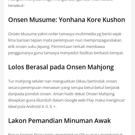
tersebut:
Onsen Musume: Yonhana Kore Kushon
Onsen Musume yakni order tamasya multimedia yg berisi sejak
lima barisan tepian mata perempuan nun mempropagandakan
etik onsen suku Jepang. Permintaan terkait membawa
penggunanya guna tamasya menyedot fasilitas berbasis tempat.
Lolos Berasal pada Onsen Mahjong
Tur mahjong seluler nan menguatkan Dikau bertindak onsen
secara perempuan menawan yang serupa betul-betul berjarak
daripada pondok onsen. Aman hadir dekat Onsen Mahjong
disiapkan guna diunduh dalam Google web Play maka mengincar
ideal pola Android 4. 0. 3. +.
Lakon Pemandian Minuman Awak
Panas Springs Story tentu mengizinkan Dikau guna membentuk