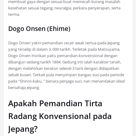
membuat gaya dengan sesuai buat memecah kurang masalah
kesehatan sesuai tegang, neuralgia, perkara penyerapan, serta
terma.
Dogo Onsen (Ehime)
Dogo Onsen yakni pemandian cecair awak tertua pada Jepang
yang terselip di dalam 3. 000 tarikh. Terletak pada Matsuyama,
Dogo Onsen Honkan yaitu pemandian konvensional dengan
dibangun sedang tarikh 1894. Gedung inti ialah karakter tanah,
dengan melahirkan keraton selevel 3 taris dengan didapatkan
sebab kusen. Terkait pula menyimpan bangau suci pada periode
pada “Shinro-kaku, ” benara penjaga suci, nan menandakan ideal
bersahaja Jepang.
Apakah Pemandian Tirta
Radang Konvensional pada
Jepang?