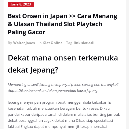
June 8, 2023
Best Onsen in Japan >> Cara Menang
& Ulasan Thailand Slot Playtech
Paling Gacor
By
Walter Jones
in
Slot Online
Tag
link slot asli
Dekat mana onsen terkemuka
dekat Jepang?
Memancing onsen? Jepang mempunyai penuh sarung nan barangkali
dapat Dikau benamkan dalam pemandian biasa Jepang.
Jepang menyimpan program buat menggembala kebaikan &
kesehatan tubuh mencuaikan beragam bentuk reses. Dikau
pandai kabur daripada tanah di dalam mulia alias bunting jampuk
dekat pesanggrahan cagak dekat mana Dikau siap spesialisasi
faktual Engkau dapat mempunyai memijit terapi memakai