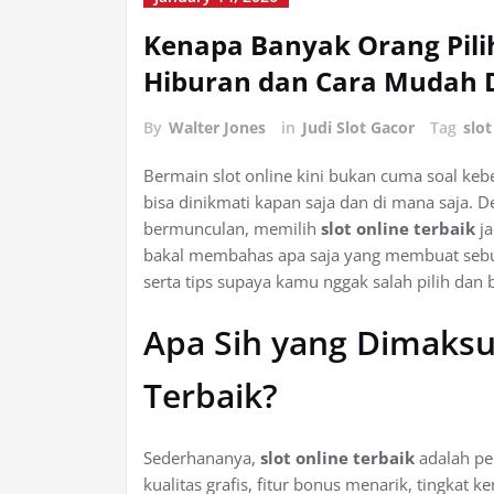
Kenapa Banyak Orang Pilih
Hiburan dan Cara Mudah 
By
Walter Jones
in
Judi Slot Gacor
Tag
slot
Bermain slot online kini bukan cuma soal ke
bisa dinikmati kapan saja dan di mana saja. 
bermunculan, memilih
slot online terbaik
ja
bakal membahas apa saja yang membuat sebuah
serta tips supaya kamu nggak salah pilih dan
Apa Sih yang Dimaksu
Terbaik?
Sederhananya,
slot online terbaik
adalah pe
kualitas grafis, fitur bonus menarik, tingkat