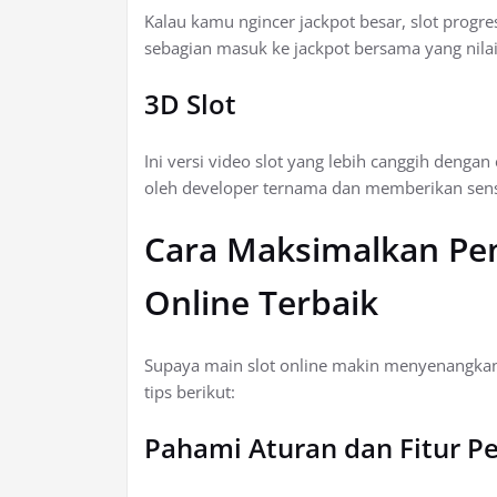
Kalau kamu ngincer jackpot besar, slot progres
sebagian masuk ke jackpot bersama yang nil
3D Slot
Ini versi video slot yang lebih canggih dengan
oleh developer ternama dan memberikan sens
Cara Maksimalkan Pe
Online Terbaik
Supaya main slot online makin menyenangkan
tips berikut:
Pahami Aturan dan Fitur P