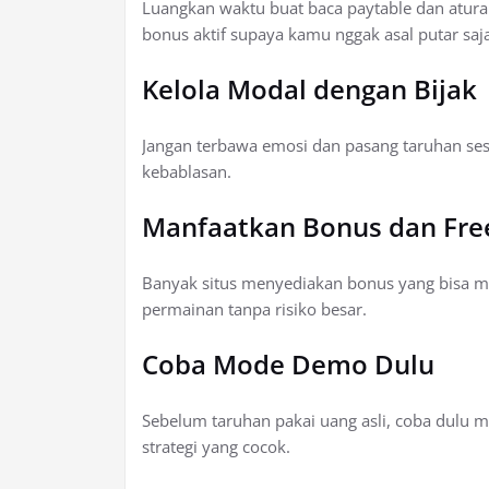
Luangkan waktu buat baca paytable dan atura
bonus aktif supaya kamu nggak asal putar saja
Kelola Modal dengan Bijak
Jangan terbawa emosi dan pasang taruhan se
kebablasan.
Manfaatkan Bonus dan Fre
Banyak situs menyediakan bonus yang bisa m
permainan tanpa risiko besar.
Coba Mode Demo Dulu
Sebelum taruhan pakai uang asli, coba dulu
strategi yang cocok.