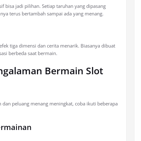
if bisa jadi pilihan. Setiap taruhan yang dipasang
ainya terus bertambah sampai ada yang menang.
 efek tiga dimensi dan cerita menarik. Biasanya dibuat
asi berbeda saat bermain.
ngalaman Bermain Slot
 dan peluang menang meningkat, coba ikuti beberapa
ermainan