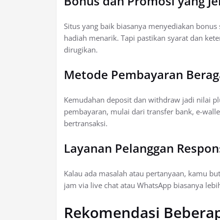
Bonus dan Promosi yang Je
Situs yang baik biasanya menyediakan bonus 
hadiah menarik. Tapi pastikan syarat dan ke
dirugikan.
Metode Pembayaran Berag
Kemudahan deposit dan withdraw jadi nilai pl
pembayaran, mulai dari transfer bank, e-wa
bertransaksi.
Layanan Pelanggan Respon
Kalau ada masalah atau pertanyaan, kamu but
jam via live chat atau WhatsApp biasanya lebi
Rekomendasi Beberapa