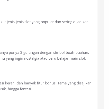
ut jenis-jenis slot yang populer dan sering dijadikan
a hanya punya 3 gulungan dengan simbol buah-buahan,
mu yang ingin nostalgia atau baru belajar main slot.
asi keren, dan banyak fitur bonus. Tema yang disajikan
sik, hingga fantasi.