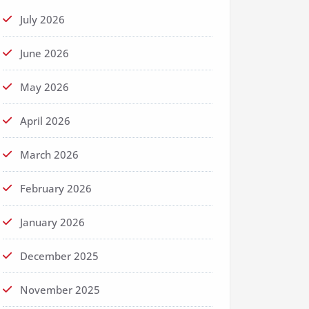
July 2026
June 2026
May 2026
April 2026
March 2026
February 2026
January 2026
December 2025
November 2025