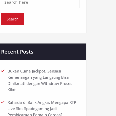
Recent Posts
Bukan Cuma Jackpot, Sensasi
Kemenangan yang Langsung Bisa
Dinikmati dengan Withdraw Proses
Kilat
Rahasia di Balik Angka: Mengapa RTP
Live Slot Spadegaming Jadi
Pembicaraan Pemain Cerdas?