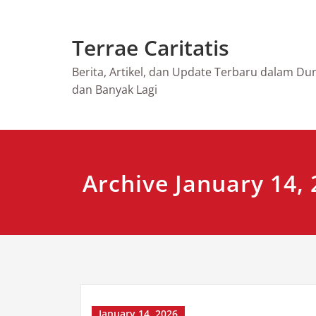
Skip
to
Terrae Caritatis
content
Berita, Artikel, dan Update Terbaru dalam Du
dan Banyak Lagi
Archive January 14,
January 14, 2026