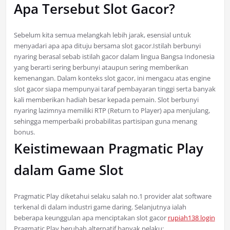
Apa Tersebut Slot Gacor?
Sebelum kita semua melangkah lebih jarak, esensial untuk
menyadari apa apa dituju bersama slot gacor.Istilah berbunyi
nyaring berasal sebab istilah gacor dalam lingua Bangsa Indonesia
yang berarti sering berbunyi ataupun sering memberikan
kemenangan. Dalam konteks slot gacor, ini mengacu atas engine
slot gacor siapa mempunyai taraf pembayaran tinggi serta banyak
kali memberikan hadiah besar kepada pemain. Slot berbunyi
nyaring lazimnya memiliki RTP (Return to Player) apa menjulang,
sehingga memperbaiki probabilitas partisipan guna menang
bonus.
Keistimewaan Pragmatic Play
dalam Game Slot
Pragmatic Play diketahui selaku salah no.1 provider alat software
terkenal di dalam industri game daring. Selanjutnya ialah
beberapa keunggulan apa menciptakan slot gacor
rupiah138 login
Pragmatic Play berubah alternatif banyak pelaku: