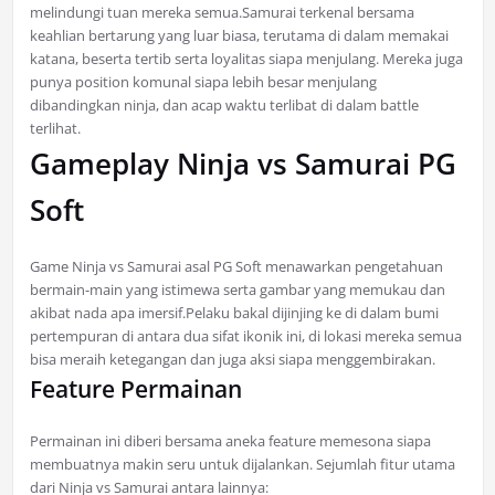
melindungi tuan mereka semua.Samurai terkenal bersama
keahlian bertarung yang luar biasa, terutama di dalam memakai
katana, beserta tertib serta loyalitas siapa menjulang. Mereka juga
punya position komunal siapa lebih besar menjulang
dibandingkan ninja, dan acap waktu terlibat di dalam battle
terlihat.
Gameplay Ninja vs Samurai PG
Soft
Game Ninja vs Samurai asal PG Soft menawarkan pengetahuan
bermain-main yang istimewa serta gambar yang memukau dan
akibat nada apa imersif.Pelaku bakal dijinjing ke di dalam bumi
pertempuran di antara dua sifat ikonik ini, di lokasi mereka semua
bisa meraih ketegangan dan juga aksi siapa menggembirakan.
Feature Permainan
Permainan ini diberi bersama aneka feature memesona siapa
membuatnya makin seru untuk dijalankan. Sejumlah fitur utama
dari Ninja vs Samurai antara lainnya: