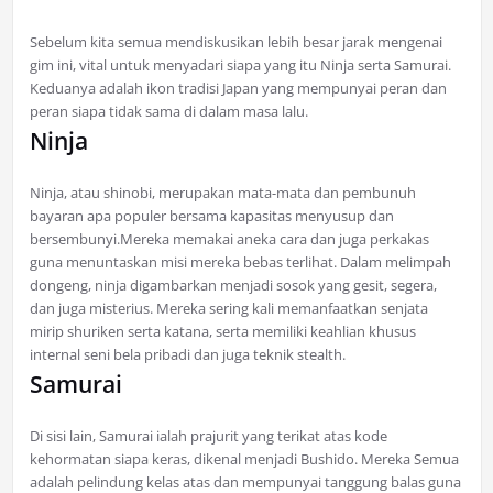
Sebelum kita semua mendiskusikan lebih besar jarak mengenai
gim ini, vital untuk menyadari siapa yang itu Ninja serta Samurai.
Keduanya adalah ikon tradisi Japan yang mempunyai peran dan
peran siapa tidak sama di dalam masa lalu.
Ninja
Ninja, atau shinobi, merupakan mata-mata dan pembunuh
bayaran apa populer bersama kapasitas menyusup dan
bersembunyi.Mereka memakai aneka cara dan juga perkakas
guna menuntaskan misi mereka bebas terlihat. Dalam melimpah
dongeng, ninja digambarkan menjadi sosok yang gesit, segera,
dan juga misterius. Mereka sering kali memanfaatkan senjata
mirip shuriken serta katana, serta memiliki keahlian khusus
internal seni bela pribadi dan juga teknik stealth.
Samurai
Di sisi lain, Samurai ialah prajurit yang terikat atas kode
kehormatan siapa keras, dikenal menjadi Bushido. Mereka Semua
adalah pelindung kelas atas dan mempunyai tanggung balas guna