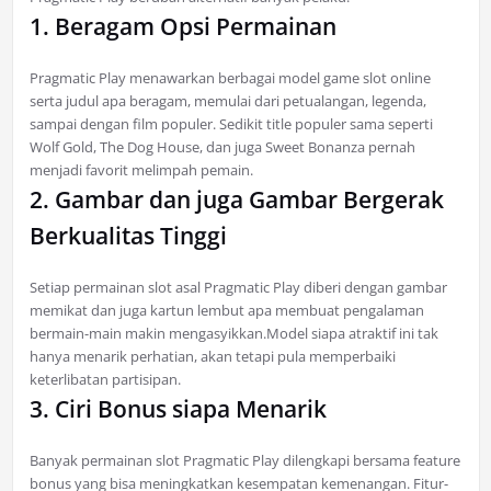
1. Beragam Opsi Permainan
Pragmatic Play menawarkan berbagai model game slot online
serta judul apa beragam, memulai dari petualangan, legenda,
sampai dengan film populer. Sedikit title populer sama seperti
Wolf Gold, The Dog House, dan juga Sweet Bonanza pernah
menjadi favorit melimpah pemain.
2. Gambar dan juga Gambar Bergerak
Berkualitas Tinggi
Setiap permainan slot asal Pragmatic Play diberi dengan gambar
memikat dan juga kartun lembut apa membuat pengalaman
bermain-main makin mengasyikkan.Model siapa atraktif ini tak
hanya menarik perhatian, akan tetapi pula memperbaiki
keterlibatan partisipan.
3. Ciri Bonus siapa Menarik
Banyak permainan slot Pragmatic Play dilengkapi bersama feature
bonus yang bisa meningkatkan kesempatan kemenangan. Fitur-