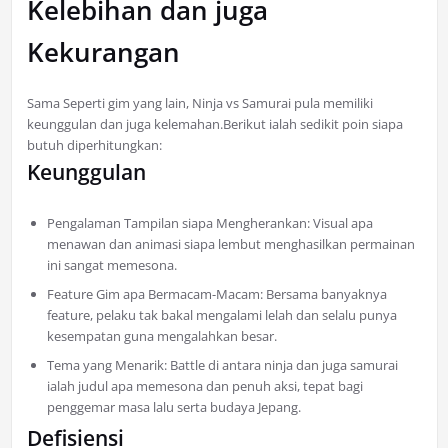
Kelebihan dan juga
Kekurangan
Sama Seperti gim yang lain, Ninja vs Samurai pula memiliki
keunggulan dan juga kelemahan.Berikut ialah sedikit poin siapa
butuh diperhitungkan:
Keunggulan
Pengalaman Tampilan siapa Mengherankan: Visual apa
menawan dan animasi siapa lembut menghasilkan permainan
ini sangat memesona.
Feature Gim apa Bermacam-Macam: Bersama banyaknya
feature, pelaku tak bakal mengalami lelah dan selalu punya
kesempatan guna mengalahkan besar.
Tema yang Menarik: Battle di antara ninja dan juga samurai
ialah judul apa memesona dan penuh aksi, tepat bagi
penggemar masa lalu serta budaya Jepang.
Defisiensi