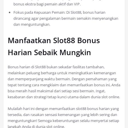
bonus ekstra bagi pemain aktif dan VIP.
Fokus pada Kepuasan Pemain: Di Slot88, bonus harian
dirancang agar pengalaman bermain semakin menyenangkan
dan menguntungkan.
Manfaatkan Slot88 Bonus
Harian Sebaik Mungkin
Bonus harian di Slot88 bukan sekadar fasilitas tambahan,
melainkan peluang berharga untuk meningkatkan kemenangan
dan memperpanjang waktu bermain. Dengan pemahaman yang
tepat tentang cara mengklaim dan memanfaatkan bonus ini, Anda
bisa meraih hasil maksimal dari setiap sesi bermain. Ingat,
kesabaran dan strategi tetap kunci utama dalam dunia slot online.
Mulailah hari ini dengan memanfaatkan slot88 bonus harian yang
tersedia, dan rasakan sensasi kemenangan yang lebih sering dan
menguntungkan! Semoga keberuntungan selalu menyertai setiap
langkah Anda di dunia slot online.