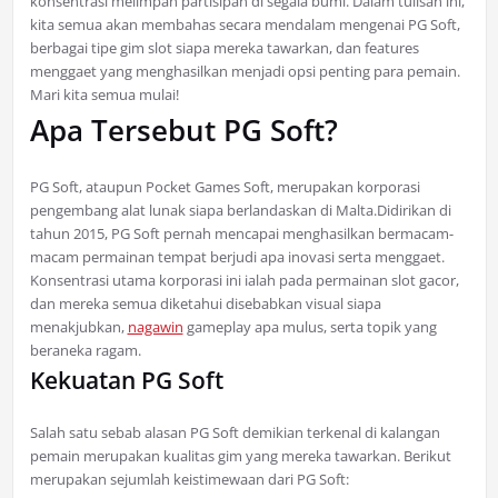
konsentrasi melimpah partisipan di segala bumi. Dalam tulisan ini,
kita semua akan membahas secara mendalam mengenai PG Soft,
berbagai tipe gim slot siapa mereka tawarkan, dan features
menggaet yang menghasilkan menjadi opsi penting para pemain.
Mari kita semua mulai!
Apa Tersebut PG Soft?
PG Soft, ataupun Pocket Games Soft, merupakan korporasi
pengembang alat lunak siapa berlandaskan di Malta.Didirikan di
tahun 2015, PG Soft pernah mencapai menghasilkan bermacam-
macam permainan tempat berjudi apa inovasi serta menggaet.
Konsentrasi utama korporasi ini ialah pada permainan slot gacor,
dan mereka semua diketahui disebabkan visual siapa
menakjubkan,
nagawin
gameplay apa mulus, serta topik yang
beraneka ragam.
Kekuatan PG Soft
Salah satu sebab alasan PG Soft demikian terkenal di kalangan
pemain merupakan kualitas gim yang mereka tawarkan. Berikut
merupakan sejumlah keistimewaan dari PG Soft: