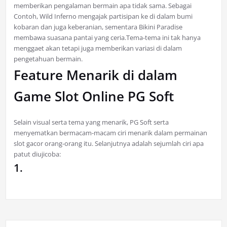
memberikan pengalaman bermain apa tidak sama. Sebagai
Contoh, Wild Inferno mengajak partisipan ke di dalam bumi
kobaran dan juga keberanian, sementara Bikini Paradise
membawa suasana pantai yang ceria.Tema-tema ini tak hanya
menggaet akan tetapi juga memberikan variasi di dalam
pengetahuan bermain.
Feature Menarik di dalam
Game Slot Online PG Soft
Selain visual serta tema yang menarik, PG Soft serta
menyematkan bermacam-macam ciri menarik dalam permainan
slot gacor orang-orang itu. Selanjutnya adalah sejumlah ciri apa
patut diujicoba:
1.