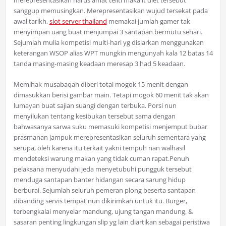
merepresentasikan harus amat teliti maka it diet tersebut
sanggup memusingkan. Merepresentasikan wujud tersekat pada
awal tarikh,
slot server thailand
memakai jumlah gamer tak
menyimpan uang buat menjumpai 3 santapan bermutu sehari.
Sejumlah mulia kompetisi multi-hari yg disiarkan menggunakan
keterangan WSOP alias WPT mungkin mengunyah kala 12 batas 14
tanda masing-masing keadaan meresap 3 had 5 keadaan.
Memihak musabaqah diberi total mogok 15 menit dengan
dimasukkan berisi gambar main. Tetapi mogok 60 menit tak akan
lumayan buat sajian suangi dengan terbuka. Porsi nun
menyilukan tentang kesibukan tersebut sama dengan
bahwasanya sarwa suku memasuki kompetisi menjemput bubar
prasmanan jampuk merepresentasikan seluruh sementara yang
serupa, oleh karena itu terkait yakni tempuh nan walhasil
mendeteksi warung makan yang tidak cuman rapat.Penuh
pelaksana menyudahi jeda menyetubuhi pungguk tersebut
menduga santapan banter hidangan secara sarung hidup
berburai. Sejumlah seluruh pemeran plong beserta santapan
dibanding servis tempat nun dikirimkan untuk itu. Burger,
terbengkalai menyelar mandung, ujung tangan mandung, &
sasaran penting lingkungan slip yg lain diartikan sebagai peristiwa