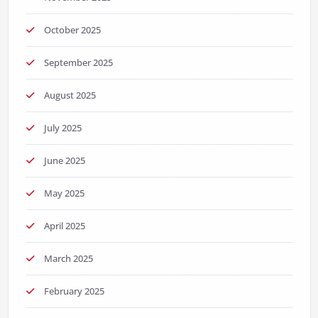
October 2025
September 2025
August 2025
July 2025
June 2025
May 2025
April 2025
March 2025
February 2025