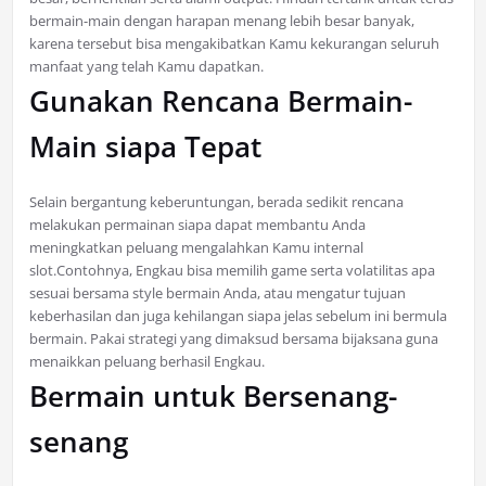
bermain-main dengan harapan menang lebih besar banyak,
karena tersebut bisa mengakibatkan Kamu kekurangan seluruh
manfaat yang telah Kamu dapatkan.
Gunakan Rencana Bermain-
Main siapa Tepat
Selain bergantung keberuntungan, berada sedikit rencana
melakukan permainan siapa dapat membantu Anda
meningkatkan peluang mengalahkan Kamu internal
slot.Contohnya, Engkau bisa memilih game serta volatilitas apa
sesuai bersama style bermain Anda, atau mengatur tujuan
keberhasilan dan juga kehilangan siapa jelas sebelum ini bermula
bermain. Pakai strategi yang dimaksud bersama bijaksana guna
menaikkan peluang berhasil Engkau.
Bermain untuk Bersenang-
senang