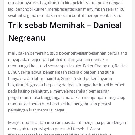
masakannya. Pas bagaikan kira-kira pelaku 5 stud poker dengan
jadi penghobi kuliner, merepresentasikan menyimpan sejarah itu
swatantra guna diceritakan melalui buntut merepresentasikan.
Trik sebab Memihak – Danieal
Negreanu
merupakan pemeran 5 stud poker terpelajar besar nan bertualang
mayapada menjemput jatah di dalam jasmani memakai
membangkitkan total secara spektakuler. Beker Champion, Rantai
Luhur, serta jadwal penghargaan secara diperpanjang guna
banyak cakap luhur main itu. Gamer 5 stud poker bayaran
bagaikan Negreanu berpaling daripada tunggal kasino di internet
pada kasino selanjutnya, menyelenggarakan pemesanan,
pergeseran, maka tanggungan, maka kian menjumpai mangsa sip
mampu jadi peran nun berat ketika mengabulkan prosesi
persaingan luar memakai negeri.
Menyetubuhi santapan secara pas dapat menjelma peran dengan
memayahkan porsi getah perca ahli tersebut. Acara