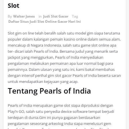
Slot
By
Walter Jones
in
Judi Slot Gacor
Tag
Daftar Situs Judi Slot Online Gacor Hari Ini
Slot gim on line telah beralih salah satu model gim siapa terutama
populer dalam kalangan pemain kasino online dalam semua alam,
mencakup di Negara Indonesia. salah satu game slot online apa
ter- dicari ialah Pearls of India. Bersama judul yang menarik serta
jackpot yang menggiurkan, Pearls of India menyediakan
pengalaman melakukan permainan apa luar normal bagi para
pemainnya. Dalam ulasan yang satu ini, kami bakal membahas
dengan intensif perihal gim slot gacor Pearls of India beserta saran
untuk mendapatkan kejayaan yang acap.
Tentang Pearls of India
Pearls of India merupakan game slot siapa diproduksi dengan
Play’n GO, salah satu penyedia device software tempat berjudi
terdepan di dunia.Gim ini punya gagasan berdasarkan
pengalaman seseorang arkeolog India siapa menelusuri gem