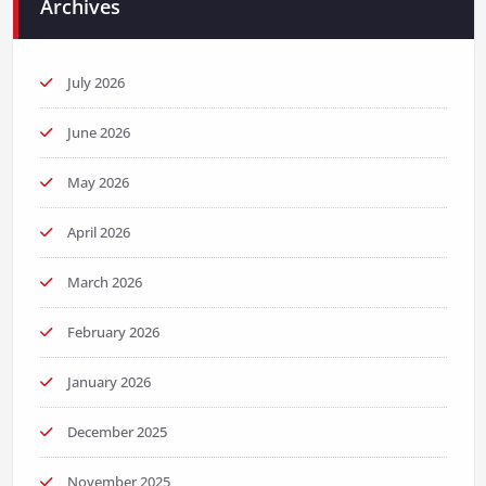
Archives
July 2026
June 2026
May 2026
April 2026
March 2026
February 2026
January 2026
December 2025
November 2025