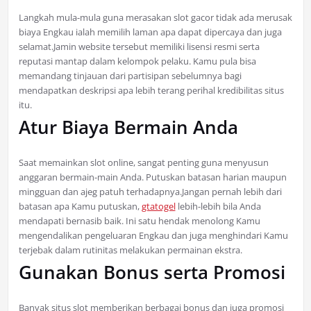
Langkah mula-mula guna merasakan slot gacor tidak ada merusak
biaya Engkau ialah memilih laman apa dapat dipercaya dan juga
selamat.Jamin website tersebut memiliki lisensi resmi serta
reputasi mantap dalam kelompok pelaku. Kamu pula bisa
memandang tinjauan dari partisipan sebelumnya bagi
mendapatkan deskripsi apa lebih terang perihal kredibilitas situs
itu.
Atur Biaya Bermain Anda
Saat memainkan slot online, sangat penting guna menyusun
anggaran bermain-main Anda. Putuskan batasan harian maupun
mingguan dan ajeg patuh terhadapnya.Jangan pernah lebih dari
batasan apa Kamu putuskan,
gtatogel
lebih-lebih bila Anda
mendapati bernasib baik. Ini satu hendak menolong Kamu
mengendalikan pengeluaran Engkau dan juga menghindari Kamu
terjebak dalam rutinitas melakukan permainan ekstra.
Gunakan Bonus serta Promosi
Banyak situs slot memberikan berbagai bonus dan juga promosi