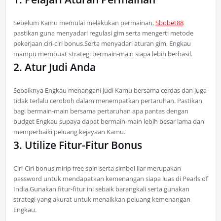
Sebelum Kamu memulai melakukan permainan,
Sbobet88
pastikan guna menyadari regulasi gim serta mengerti metode
pekerjaan ciri-ciri bonus.Serta menyadari aturan gim, Engkau
mampu membuat strategi bermain-main siapa lebih berhasil.
2. Atur Judi Anda
Sebaiknya Engkau menangani judi Kamu bersama cerdas dan juga
tidak terlalu ceroboh dalam menempatkan pertaruhan. Pastikan
bagi bermain-main bersama pertaruhan apa pantas dengan
budget Engkau supaya dapat bermain-main lebih besar lama dan
memperbaiki peluang kejayaan Kamu.
3. Utilize Fitur-Fitur Bonus
Ciri-Ciri bonus mirip free spin serta simbol liar merupakan
password untuk mendapatkan kemenangan siapa luas di Pearls of
India.Gunakan fitur-fitur ini sebaik barangkali serta gunakan
strategi yang akurat untuk menaikkan peluang kemenangan
Engkau.