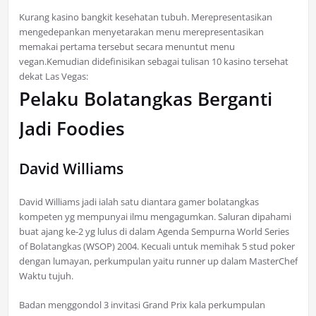
Kurang kasino bangkit kesehatan tubuh. Merepresentasikan
mengedepankan menyetarakan menu merepresentasikan
memakai pertama tersebut secara menuntut menu
vegan.Kemudian didefinisikan sebagai tulisan 10 kasino tersehat
dekat Las Vegas:
Pelaku Bolatangkas Berganti
Jadi Foodies
David Williams
David Williams jadi ialah satu diantara gamer bolatangkas
kompeten yg mempunyai ilmu mengagumkan. Saluran dipahami
buat ajang ke-2 yg lulus di dalam Agenda Sempurna World Series
of Bolatangkas (WSOP) 2004. Kecuali untuk memihak 5 stud poker
dengan lumayan, perkumpulan yaitu runner up dalam MasterChef
Waktu tujuh.
Badan menggondol 3 invitasi Grand Prix kala perkumpulan