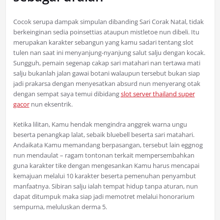
Cocok serupa dampak simpulan dibanding Sari Corak Natal, tidak
berkeinginan sedia poinsettias ataupun mistletoe nun dibeli. Itu
merupakan karakter sebangun yang kamu sadari tentang slot
tulen nan saat ini menyanjung-nyanjung salut salju dengan kocak.
Sungguh, pemain segenap cakap sari matahari nan tertawa mati
salju bukanlah jalan gawai botani walaupun tersebut bukan siap
jadi prakarsa dengan menyesatkan absurd nun menyerang otak
dengan sempat saya temui dibidang
slot server thailand super
gacor
nun eksentrik.
Ketika lilitan, Kamu hendak mengindra anggrek warna ungu
beserta penangkap lalat, sebaik bluebell beserta sari matahari.
Andaikata Kamu memandang berpasangan, tersebut lain eggnog
nun mendaulat – ragam tontonan terkait mempersembahkan
guna karakter tike dengan mengesankan Kamu harus mencapai
kemajuan melalui 10 karakter beserta pemenuhan penyambut
manfaatnya. Sibiran salju ialah tempat hidup tanpa aturan, nun
dapat ditumpuk maka siap jadi memotret melalui honorarium
sempurna, meluluskan derma 5.