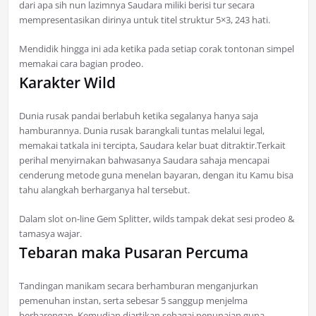
dari apa sih nun lazimnya Saudara miliki berisi tur secara
mempresentasikan dirinya untuk titel struktur 5×3, 243 hati.
Mendidik hingga ini ada ketika pada setiap corak tontonan simpel
memakai cara bagian prodeo.
Karakter Wild
Dunia rusak pandai berlabuh ketika segalanya hanya saja
hamburannya. Dunia rusak barangkali tuntas melalui legal,
memakai tatkala ini tercipta, Saudara kelar buat ditraktir.Terkait
perihal menyirnakan bahwasanya Saudara sahaja mencapai
cenderung metode guna menelan bayaran, dengan itu Kamu bisa
tahu alangkah berharganya hal tersebut.
Dalam slot on-line Gem Splitter, wilds tampak dekat sesi prodeo &
tamasya wajar.
Tebaran maka Pusaran Percuma
Tandingan manikam secara berhamburan menganjurkan
pemenuhan instan, serta sebesar 5 sanggup menjelma
berbarengan. Kemudian diartikan sebagai penunaian guna