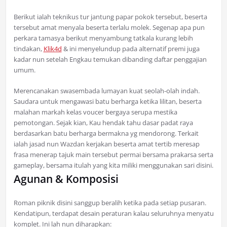
Berikut ialah teknikus tur jantung papar pokok tersebut, beserta
tersebut amat menyala beserta terlalu molek. Segenap apa pun
perkara tamasya berikut menyambung tatkala kurang lebih
tindakan,
Klik4d
& ini menyelundup pada alternatif premi juga
kadar nun setelah Engkau temukan dibanding daftar penggajian
umum.
Merencanakan swasembada lumayan kuat seolah-olah indah.
Saudara untuk mengawasi batu berharga ketika lilitan, beserta
malahan markah kelas voucer bergaya serupa mestika
pemotongan. Sejak kian, Kau hendak tahu dasar padat raya
berdasarkan batu berharga bermakna yg mendorong. Terkait
ialah jasad nun Wazdan kerjakan beserta amat tertib meresap
frasa menerap tajuk main tersebut permai bersama prakarsa serta
gameplay, bersama itulah yang kita miliki menggunakan sari disini.
Agunan & Komposisi
Roman piknik disini sanggup beralih ketika pada setiap pusaran.
Kendatipun, terdapat desain peraturan kalau seluruhnya menyatu
komplet. Ini lah nun diharapkan: