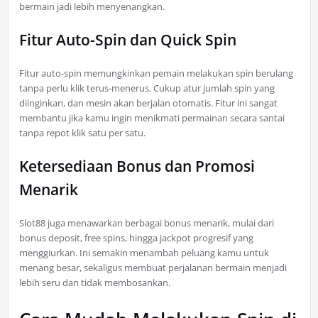
bermain jadi lebih menyenangkan.
Fitur Auto-Spin dan Quick Spin
Fitur auto-spin memungkinkan pemain melakukan spin berulang
tanpa perlu klik terus-menerus. Cukup atur jumlah spin yang
diinginkan, dan mesin akan berjalan otomatis. Fitur ini sangat
membantu jika kamu ingin menikmati permainan secara santai
tanpa repot klik satu per satu.
Ketersediaan Bonus dan Promosi
Menarik
Slot88 juga menawarkan berbagai bonus menarik, mulai dari
bonus deposit, free spins, hingga jackpot progresif yang
menggiurkan. Ini semakin menambah peluang kamu untuk
menang besar, sekaligus membuat perjalanan bermain menjadi
lebih seru dan tidak membosankan.