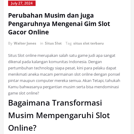
July 27, 2024
Perubahan Musim dan juga
Pengaruhnya Mengenai Gim Slot
Gacor Online
By
Walter Jones
in
Situs Slot
Tag
situs slot terbaru
Situs Slot online merupakan salah satu game judi apa sangat
dikenal pada kalangan komunitas Indonesia. Dengan
pertumbuhan technology siapa pesat, kini para pelaku dapat
menikmati aneka macam permainan slot online dengan ponsel
pintar maupun computer mereka semua. Akan Tetapi, tahukah
Kamu bahwasanya pergantian musim serta bisa mendominasi
game slot online?
Bagaimana Transformasi
Musim Mempengaruhi Slot
Online?