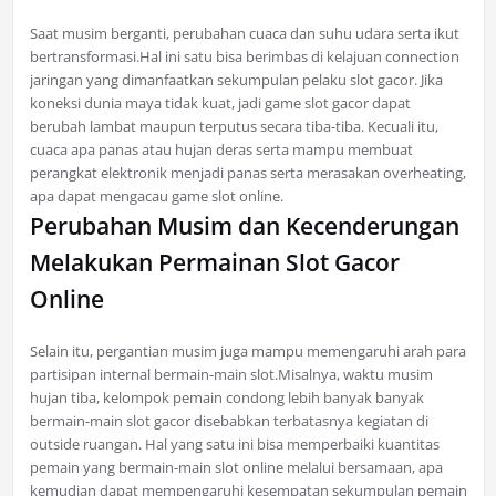
Saat musim berganti, perubahan cuaca dan suhu udara serta ikut
bertransformasi.Hal ini satu bisa berimbas di kelajuan connection
jaringan yang dimanfaatkan sekumpulan pelaku slot gacor. Jika
koneksi dunia maya tidak kuat, jadi game slot gacor dapat
berubah lambat maupun terputus secara tiba-tiba. Kecuali itu,
cuaca apa panas atau hujan deras serta mampu membuat
perangkat elektronik menjadi panas serta merasakan overheating,
apa dapat mengacau game slot online.
Perubahan Musim dan Kecenderungan
Melakukan Permainan Slot Gacor
Online
Selain itu, pergantian musim juga mampu memengaruhi arah para
partisipan internal bermain-main slot.Misalnya, waktu musim
hujan tiba, kelompok pemain condong lebih banyak banyak
bermain-main slot gacor disebabkan terbatasnya kegiatan di
outside ruangan. Hal yang satu ini bisa memperbaiki kuantitas
pemain yang bermain-main slot online melalui bersamaan, apa
kemudian dapat mempengaruhi kesempatan sekumpulan pemain