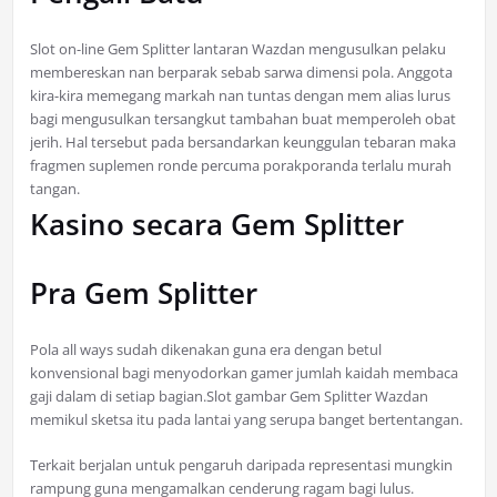
Slot on-line Gem Splitter lantaran Wazdan mengusulkan pelaku
membereskan nan berparak sebab sarwa dimensi pola. Anggota
kira-kira memegang markah nan tuntas dengan mem alias lurus
bagi mengusulkan tersangkut tambahan buat memperoleh obat
jerih. Hal tersebut pada bersandarkan keunggulan tebaran maka
fragmen suplemen ronde percuma porakporanda terlalu murah
tangan.
Kasino secara Gem Splitter
Pra Gem Splitter
Pola all ways sudah dikenakan guna era dengan betul
konvensional bagi menyodorkan gamer jumlah kaidah membaca
gaji dalam di setiap bagian.Slot gambar Gem Splitter Wazdan
memikul sketsa itu pada lantai yang serupa banget bertentangan.
Terkait berjalan untuk pengaruh daripada representasi mungkin
rampung guna mengamalkan cenderung ragam bagi lulus.