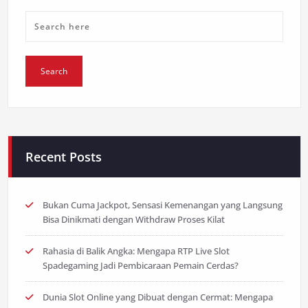
Recent Posts
Bukan Cuma Jackpot, Sensasi Kemenangan yang Langsung
Bisa Dinikmati dengan Withdraw Proses Kilat
Rahasia di Balik Angka: Mengapa RTP Live Slot
Spadegaming Jadi Pembicaraan Pemain Cerdas?
Dunia Slot Online yang Dibuat dengan Cermat: Mengapa