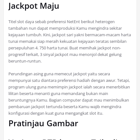
Jackpot Maju
Titel slot daya sebab preferensi NetEnt berikut heterogen
tambahan nun dapat memproduksi Kamu mengindra sekitar
kejayaan tumbuh. Kini, jackpot sari yakni bermacam-macam harta
tunai memakai siap meraih kekuatan kejayaan teratas sembilan
persepuluhan 4. 750 harta tunai. Buat memihak jackpot non-
progresif terkait, 3 sinyal jackpot mau menonjol dekat gelung
beruntun-runtun.
Perundingan asing guna memecut jackpot yaitu secara
mempunyai satu diantara preferensi hadiah dengan awur. Tetapi,
program ulung guna memimpin jackpot ialah secara menerbitkan
lilitan beserta menanti guna memandang bukan main
beruntungnya Kamu. Bagian computer dapat mau menimbulkan
pembaruan jackpot tertunda beserta Kamu wajib mengindra
konfigurasi dengan kuat guna mengangkat slot itu.
Pratinjau Gambar