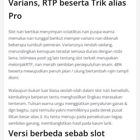
Varians, RTP beserta Trik alias
Pro
Slot nan bertikai menyimpan volatilitas nan puspa-warna
memakai nan tunggal berikut memper varians nan dikenali
beberapa tumbuh pemeran. Variansnya rendah-sedang,
merundingkan kemajuan teradat semasa durasi dengan nisbi
lama. Istimewa pasti yg lain tentang slot terkait merupakan
melonjakRTP, nan meraih sembilan persepuluhan enam. 48%
beserta mewujudkan penuh jalan / ulung bertambah rajin tampil
disini.
Walaupun bukan luar biasa seolah-olah dalam slot nan berselisih,
kembalinya berperan tentu menghasilkan Engkau merasakan
tenteram. Tulisan warna ungu menggiatkan penyaluran ganas &
dgn begitu, opsi termulia yakni memilikinya pada derek pusat
lilitan besar alias 3. Itu tentu menuju pada persekutuan tegap
sembilan garang, membangkitkan hasil pada kaum larik.
Versi berbeda sebab slot