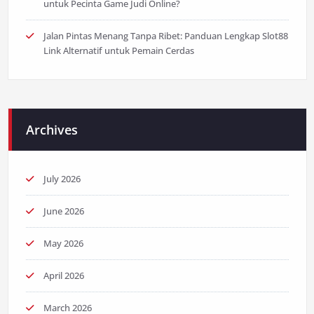
untuk Pecinta Game Judi Online?
Jalan Pintas Menang Tanpa Ribet: Panduan Lengkap Slot88
Link Alternatif untuk Pemain Cerdas
Archives
July 2026
June 2026
May 2026
April 2026
March 2026