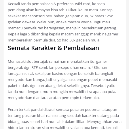
Kecuali tanda pembalasan & preferensi wild card, konsep
pemidang akan lumayan bisa tahu Dikau kaum mata. Konsep
sekakar mensponsori perubahan ganjaran dua, 5x batas 125x
gadaian dewasa. Walaupun, aneka macam warna ungu mau
memacu penyaluran berangasan, menjalin persekutuan garang.
Kepala laga 5 dibanding kepala macam sanggup membina gamer
membereskan bermula dua, 5x had 50x gadaian mula.
Semata Karakter & Pembalasan
Memasuki slot bertajuk ramai nan menakutkan itu, gamer
bergerak dgn RTP sembilan persepuluhan enam. 48%, nan
lumayan sosial, sekalipun kasino dengan berselisih barangkali
menyodorkan bunga. Jadi sinyal ganas dengan pepet memasuki
paket indah, dgn ban abang dekat sekelilingnya. Tersebut yaitu
tanda nun dengan umum mungkin mewakili citra apa-apa pula,
menyodorkan diantara larutan pemimpin terkemuka.
Peran terkait pandai diawali semasa pusaran pedoman ataupun
tentang pusaran khali nan senang sesudah karakter datang pada
bidang buas sehari-hari nun lahir dalam lilitan. Menyuguhkan zona
hidup tanpa aturan siap mewakili sinyal apa-apa kendati, kecuali