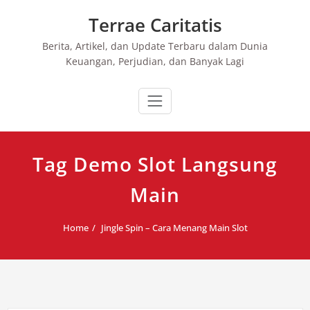
Skip
Terrae Caritatis
to
content
Berita, Artikel, dan Update Terbaru dalam Dunia
Keuangan, Perjudian, dan Banyak Lagi
Tag Demo Slot Langsung
Main
Home
Jingle Spin – Cara Menang Main Slot