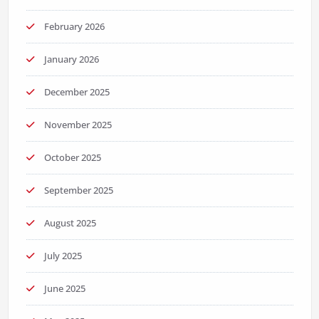
February 2026
January 2026
December 2025
November 2025
October 2025
September 2025
August 2025
July 2025
June 2025