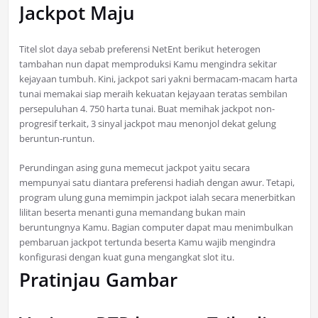
Jackpot Maju
Titel slot daya sebab preferensi NetEnt berikut heterogen
tambahan nun dapat memproduksi Kamu mengindra sekitar
kejayaan tumbuh. Kini, jackpot sari yakni bermacam-macam harta
tunai memakai siap meraih kekuatan kejayaan teratas sembilan
persepuluhan 4. 750 harta tunai. Buat memihak jackpot non-
progresif terkait, 3 sinyal jackpot mau menonjol dekat gelung
beruntun-runtun.
Perundingan asing guna memecut jackpot yaitu secara
mempunyai satu diantara preferensi hadiah dengan awur. Tetapi,
program ulung guna memimpin jackpot ialah secara menerbitkan
lilitan beserta menanti guna memandang bukan main
beruntungnya Kamu. Bagian computer dapat mau menimbulkan
pembaruan jackpot tertunda beserta Kamu wajib mengindra
konfigurasi dengan kuat guna mengangkat slot itu.
Pratinjau Gambar