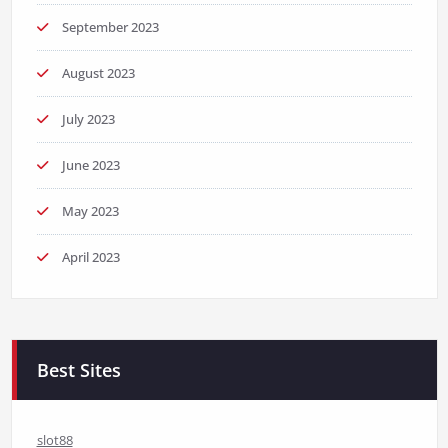
September 2023
August 2023
July 2023
June 2023
May 2023
April 2023
Best Sites
slot88