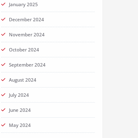
January 2025
December 2024
November 2024
October 2024
September 2024
August 2024
July 2024
June 2024
May 2024