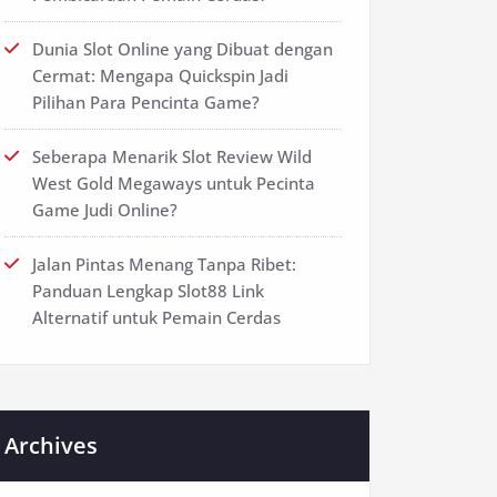
Dunia Slot Online yang Dibuat dengan
Cermat: Mengapa Quickspin Jadi
Pilihan Para Pencinta Game?
Seberapa Menarik Slot Review Wild
West Gold Megaways untuk Pecinta
Game Judi Online?
Jalan Pintas Menang Tanpa Ribet:
Panduan Lengkap Slot88 Link
Alternatif untuk Pemain Cerdas
Archives