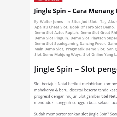
Jingle Spin – Cara Menang 
By
Walter Jones
in
Situs Judi Slot
Tag
Akun
Apa Itu Cheat Slot
,
Book Of Toro Slot Demo
,
Demo Slot Aztec Rupiah
,
Demo Slot Great Rh
Demo Slot Pinguin
,
Demo Slot Playtech Super
Demo Slot Spadegaming Dancing Fever
,
Game
Main Demo Slot
,
Pragmatik Demo Slot
,
San 
Slot Demo Mahjong Ways
,
Slot Online Yang L
Jingle Spin – Slot pe
Slot bertajuk Natal berikut melahirkan kompo
mahakarya & baru, disertai beserta tanda kas
progresif dengan mujur. Slot gambar titel Net
menduduki sungguh-sungguh buat sekuel luc
Sudah mempertontonkan slot Jingle Spin? Sea