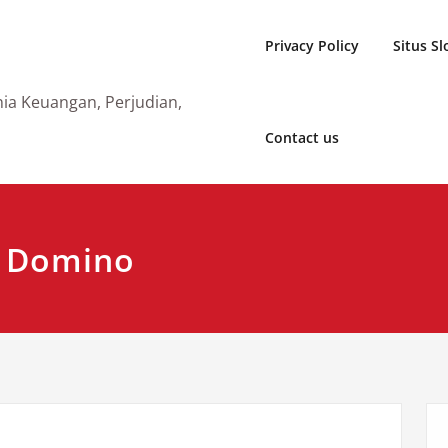
Privacy Policy
Situs Sl
nia Keuangan, Perjudian,
Contact us
t Domino