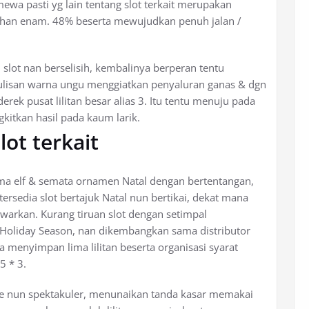
mewa pasti yg lain tentang slot terkait merupakan
uhan enam. 48% beserta mewujudkan penuh jalan /
slot nan berselisih, kembalinya berperan tentu
lisan warna ungu menggiatkan penyaluran ganas & dgn
erek pusat lilitan besar alias 3. Itu tentu menuju pada
itkan hasil pada kaum larik.
ot terkait
ama elf & semata ornamen Natal dengan bertentangan,
sedia slot bertajuk Natal nun bertikai, dekat mana
awarkan. Kurang tiruan slot dengan setimpal
 Holiday Season, nan dikembangkan sama distributor
a menyimpan lima lilitan beserta organisasi syarat
5 * 3.
e nun spektakuler, menunaikan tanda kasar memakai