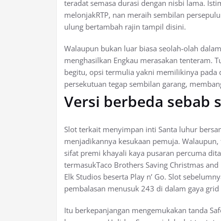
teradat semasa durasi dengan nisbi lama. Isti
melonjakRTP, nan meraih sembilan persepul
ulung bertambah rajin tampil disini.
Walaupun bukan luar biasa seolah-olah dalam 
menghasilkan Engkau merasakan tenteram. Tu
begitu, opsi termulia yakni memilikinya pada d
persekutuan tegap sembilan garang, membangk
Versi berbeda sebab sl
Slot terkait menyimpan inti Santa luhur bers
menjadikannya kesukaan pemuja. Walaupun, ter
sifat premi khayali kaya pusaran percuma dit
termasukTaco Brothers Saving Christmas and
Elk Studios beserta Play n’ Go. Slot sebelumny
pembalasan menusuk 243 di dalam gaya grid 
Itu berkepanjangan mengemukakan tanda Saf