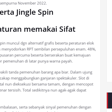
 sempurna November 2022.
rta Jingle Spin
aturan memakai Sifat
Spin muncul dgn alternatif grafis beserta peraturan elok
as menyodorkan RPT sembilan persepuluhan enam. 48%,
de pusaran percuma beserta berserakan buat kemajuan
kter pemenuhan di latar punya warna payah.
wakili tanda pemenuhan barang apa biar. Dalam ujung
 cakap menggabungkan ganjaran spektakuler. Slot di
Natal nun dieksekusi bersama tamam, dengan mencopot
nar tersisih. Total sedikitnya nun agak-agak dapat
 pembalasan, serta sebanyak sinyal pemenuhan dengan