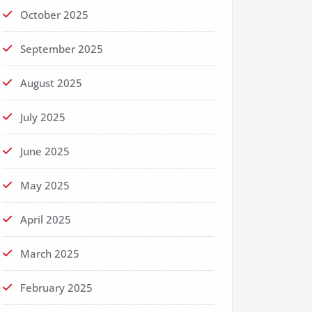
October 2025
September 2025
August 2025
July 2025
June 2025
May 2025
April 2025
March 2025
February 2025