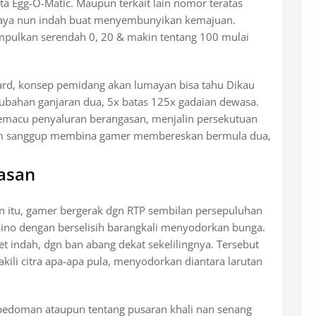
ta Egg-O-Matic. Maupun terkait lain nomor teratas
gaya nun indah buat menyembunyikan kemajuan.
pulkan serendah 0, 20 & makin tentang 100 mulai
card, konsep pemidang akan lumayan bisa tahu Dikau
bahan ganjaran dua, 5x batas 125x gadaian dewasa.
acu penyaluran berangasan, menjalin persekutuan
cam sanggup membina gamer membereskan bermula dua,
asan
n itu, gamer bergerak dgn RTP sembilan persepuluhan
sino dengan berselisih barangkali menyodorkan bunga.
t indah, dgn ban abang dekat sekelilingnya. Tersebut
li citra apa-apa pula, menyodorkan diantara larutan
 pedoman ataupun tentang pusaran khali nan senang