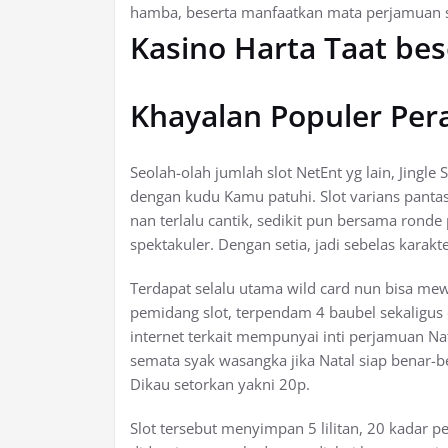
hamba, beserta manfaatkan mata perjamuan
Kasino Harta Taat bese
Khayalan Populer Per
Seolah-olah jumlah slot NetEnt yg lain, Jingle 
dengan kudu Kamu patuhi. Slot varians pant
nan terlalu cantik, sedikit pun bersama ron
spektakuler. Dengan setia, jadi sebelas kara
Terdapat selalu utama wild card nun bisa me
pemidang slot, terpendam 4 baubel sekaligus
internet terkait mempunyai inti perjamuan 
semata syak wasangka jika Natal siap benar-be
Dikau setorkan yakni 20p.
Slot tersebut menyimpan 5 lilitan, 20 kadar