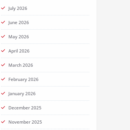
July 2026
June 2026
May 2026
April 2026
March 2026
February 2026
January 2026
December 2025
November 2025