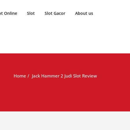
ot Online
Slot
Slot Gacor
About us
Home
Jack Hammer 2 Judi Slot Review