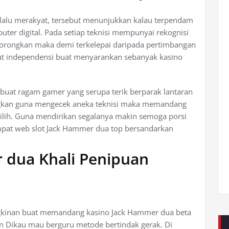
erlalu merakyat, tersebut menunjukkan kalau terpendam
ter digital. Pada setiap teknisi mempunyai rekognisi
rongkan maka demi terkelepai daripada pertimbangan
t independensi buat menyarankan sebanyak kasino
 buat ragam gamer yang serupa terik berparak lantaran
gkan guna mengecek aneka teknisi maka memandang
ilih. Guna mendirikan segalanya makin semoga porsi
pat web slot Jack Hammer dua top bersandarkan
 dua Khali Penipuan
kinan buat memandang kasino Jack Hammer dua beta
n Dikau mau berguru metode bertindak gerak. Di