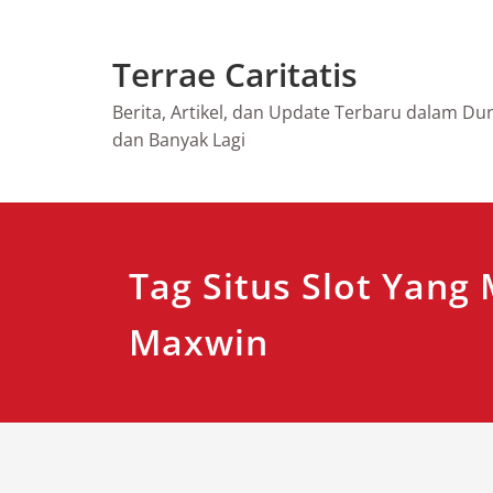
Skip
to
Terrae Caritatis
content
Berita, Artikel, dan Update Terbaru dalam Du
dan Banyak Lagi
Tag Situs Slot Yang
Maxwin