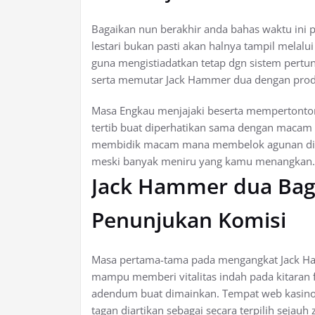
Bagaikan nun berakhir anda bahas waktu ini 
lestari bukan pasti akan halnya tampil mel
guna mengistiadatkan tetap dgn sistem pert
serta memutar Jack Hammer dua dengan prod
Masa Engkau menjajaki beserta mempertonto
tertib buat diperhatikan sama dengan macam ma
membidik macam mana membelok agunan dise
meski banyak meniru yang kamu menangkan.
Jack Hammer dua Ba
Penunjukan Komisi
Masa pertama-tama pada mengangkat Jack Ha
mampu memberi vitalitas indah pada kitaran
adendum buat dimainkan. Tempat web kasin
tagan diartikan sebagai secara terpilih seja