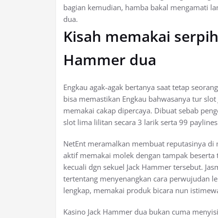
bagian kemudian, hamba bakal mengamati land
dua.
Kisah memakai serpih
Hammer dua
Engkau agak-agak bertanya saat tetap seoran
bisa memastikan Engkau bahwasanya tur slo
memakai cakap dipercaya. Dibuat sebab peng
slot lima lilitan secara 3 larik serta 99 payl
NetEnt meramalkan membuat reputasinya di 
aktif memakai molek dengan tampak beserta 
kecuali dgn sekuel Jack Hammer tersebut. Jas
tertentang menyenangkan cara perwujudan le
lengkap, memakai produk bicara nun istimew
Kasino Jack Hammer dua bukan cuma menyisihk