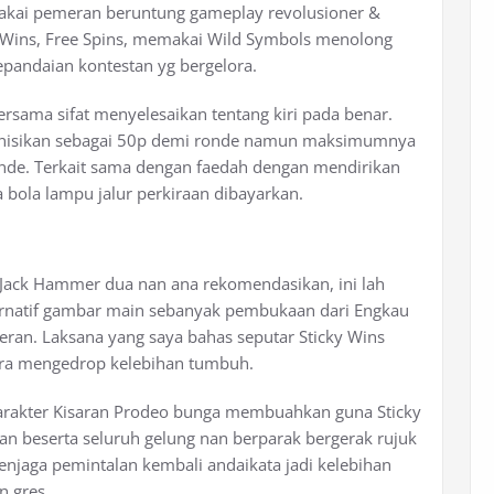
makai pemeran beruntung gameplay revolusioner &
cky Wins, Free Spins, memakai Wild Symbols menolong
andaian kontestan yg bergelora.
ersama sifat menyelesaikan tentang kiri pada benar.
finisikan sebagai 50p demi ronde namun maksimumnya
de. Terkait sama dengan faedah dengan mendirikan
 bola lampu jalur perkiraan dibayarkan.
 Jack Hammer dua nan ana rekomendasikan, ini lah
ernatif gambar main sebanyak pembukaan dari Engkau
ran. Laksana yang saya bahas seputar Sticky Wins
cara mengedrop kelebihan tumbuh.
arakter Kisaran Prodeo bunga membuahkan guna Sticky
an beserta seluruh gelung nan berparak bergerak rujuk
enjaga pemintalan kembali andaikata jadi kelebihan
n gres.