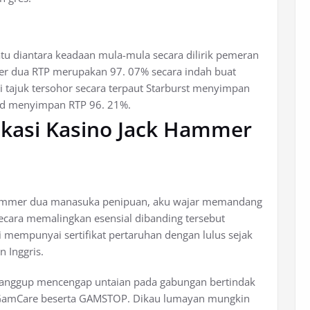
satu diantara keadaan mula-mula secara dilirik pemeran
er dua RTP merupakan 97. 07% secara indah buat
 tajuk tersohor secara terpaut Starburst menyimpan
ad menyimpan RTP 96. 21%.
kasi Kasino Jack Hammer
Hammer dua manasuka penipuan, aku wajar memandang
Secara memalingkan esensial dibanding tersebut
mempunyai sertifikat pertaruhan dengan lulus sejak
 Inggris.
 sanggup mencengap untaian pada gabungan bertindak
 GamCare beserta GAMSTOP. Dikau lumayan mungkin