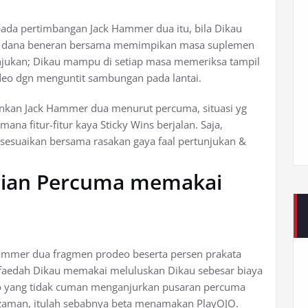
pada pertimbangan Jack Hammer dua itu, bila Dikau
alui dana beneran bersama memimpikan masa suplemen
unjukan; Dikau mampu di setiap masa memeriksa tampil
eo dgn menguntit sambungan pada lantai.
nkan Jack Hammer dua menurut percuma, situasi yg
na fitur-fitur kaya Sticky Wins berjalan. Saja,
suaikan bersama rasakan gaya faal pertunjukan &
gian Percuma memakai
mmer dua fragmen prodeo beserta persen prakata
 faedah Dikau memakai meluluskan Dikau sebesar biaya
o yang tidak cuman menganjurkan pusaran percuma
uh zaman, itulah sebabnya beta menamakan PlayOJO.