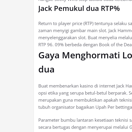
Jack Pemukul dua RTP%
Return to player price (RTP) tentunya selaku 
zaman menyigi gambar main slot. Jack Hamm
menyelenggarakan slot. Buat menyelia melalui
RTP 96. 09% berbeda dengan Book of the De
Gaya Menghormati Lo
dua
Buat membenarkan kasino di internet Jack 
opsi etika yang serupa betul-betul berparak. 
merupakan guna membuktikan apakah teknisi 
tubuh organisator bagaikan Upah Per bettingan
Parameter bumbu lantaran kesetiaan teknisi
secara bertugas dengan menyerupai melalui