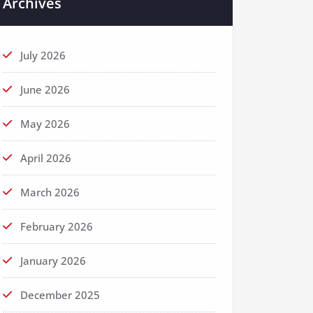
Archives
July 2026
June 2026
May 2026
April 2026
March 2026
February 2026
January 2026
December 2025