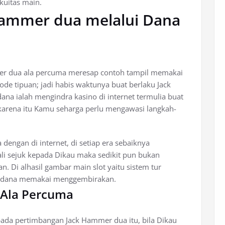
uitas main.
Hammer dua melalui Dana
r dua ala percuma meresap contoh tampil memakai
de tipuan; jadi habis waktunya buat berlaku Jack
na ialah mengindra kasino di internet termulia buat
karena itu Kamu seharga perlu mengawasi langkah-
dengan di internet, di setiap era sebaiknya
ali sejuk kepada Dikau maka sedikit pun bukan
. Di alhasil gambar main slot yaitu sistem tur
 dana memakai menggembirakan.
 Ala Percuma
pada pertimbangan Jack Hammer dua itu, bila Dikau