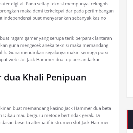
ter digital. Pada setiap teknisi mempunyai rekognisi
rongkan maka demi terkelepai daripada pertimbangan
t independensi buat menyarankan sebanyak kasino
 buat ragam gamer yang serupa terik berparak lantaran
gkan guna mengecek aneka teknisi maka memandang
ilih. Guna mendirikan segalanya makin semoga porsi
pat web slot Jack Hammer dua top bersandarkan
 dua Khali Penipuan
kinan buat memandang kasino Jack Hammer dua beta
n Dikau mau berguru metode bertindak gerak. Di
asan beserta alternatif instrumen slot Jack Hammer