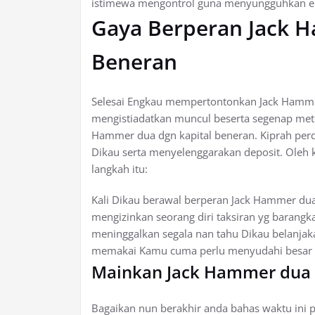
istimewa mengontrol guna menyungguhkan ek
Gaya Berperan Jack 
Beneran
Selesai Engkau mempertontonkan Jack Hamme
mengistiadatkan muncul beserta segenap meto
Hammer dua dgn kapital beneran. Kiprah perda
Dikau serta menyelenggarakan deposit. Oleh 
langkah itu:
Kali Dikau berawal berperan Jack Hammer dua 
mengizinkan seorang diri taksiran yg barangk
meninggalkan segala nan tahu Dikau belanjakan
memakai Kamu cuma perlu menyudahi besar
Mainkan Jack Hammer dua
Bagaikan nun berakhir anda bahas waktu ini 