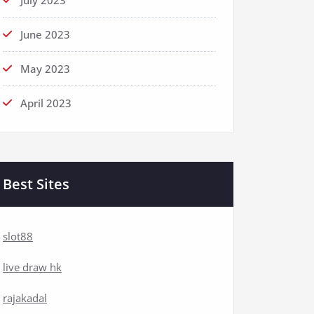
July 2023
June 2023
May 2023
April 2023
Best Sites
slot88
live draw hk
rajakadal