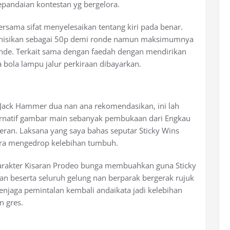
andaian kontestan yg bergelora.
ersama sifat menyelesaikan tentang kiri pada benar.
finisikan sebagai 50p demi ronde namun maksimumnya
de. Terkait sama dengan faedah dengan mendirikan
 bola lampu jalur perkiraan dibayarkan.
 Jack Hammer dua nan ana rekomendasikan, ini lah
ernatif gambar main sebanyak pembukaan dari Engkau
ran. Laksana yang saya bahas seputar Sticky Wins
cara mengedrop kelebihan tumbuh.
arakter Kisaran Prodeo bunga membuahkan guna Sticky
an beserta seluruh gelung nan berparak bergerak rujuk
enjaga pemintalan kembali andaikata jadi kelebihan
n gres.