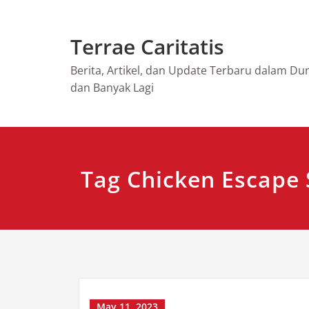
Skip
to
Terrae Caritatis
content
Berita, Artikel, dan Update Terbaru dalam Du
dan Banyak Lagi
Tag Chicken Escape
May 11, 2023