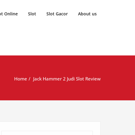
ot Online
Slot
Slot Gacor
About us
Home
Jack Hammer 2 Judi Slot Review