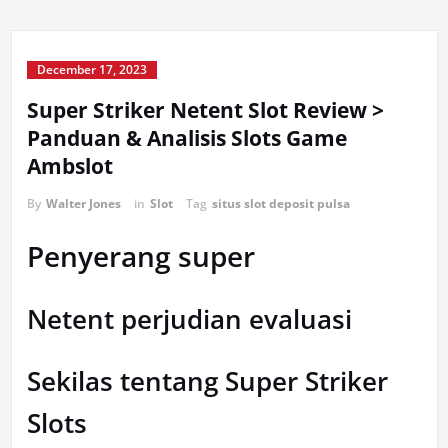
December 17, 2023
Super Striker Netent Slot Review >
Panduan & Analisis Slots Game
Ambslot
By
Walter Jones
in
Slot
Tag
situs slot deposit pulsa
Penyerang super
Netent perjudian evaluasi
Sekilas tentang Super Striker
Slots