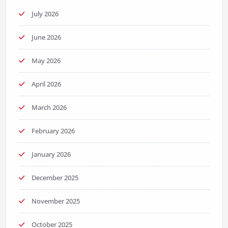
July 2026
June 2026
May 2026
April 2026
March 2026
February 2026
January 2026
December 2025
November 2025
October 2025