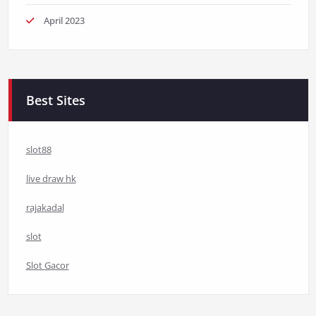
April 2023
Best Sites
slot88
live draw hk
rajakadal
slot
Slot Gacor