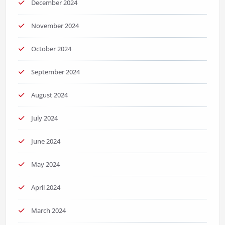
December 2024
November 2024
October 2024
September 2024
August 2024
July 2024
June 2024
May 2024
April 2024
March 2024