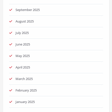
September 2025
August 2025
July 2025
June 2025
May 2025
April 2025
March 2025
February 2025
January 2025