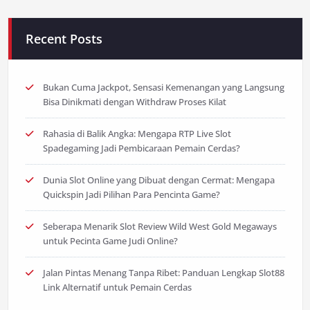
Recent Posts
Bukan Cuma Jackpot, Sensasi Kemenangan yang Langsung
Bisa Dinikmati dengan Withdraw Proses Kilat
Rahasia di Balik Angka: Mengapa RTP Live Slot
Spadegaming Jadi Pembicaraan Pemain Cerdas?
Dunia Slot Online yang Dibuat dengan Cermat: Mengapa
Quickspin Jadi Pilihan Para Pencinta Game?
Seberapa Menarik Slot Review Wild West Gold Megaways
untuk Pecinta Game Judi Online?
Jalan Pintas Menang Tanpa Ribet: Panduan Lengkap Slot88
Link Alternatif untuk Pemain Cerdas