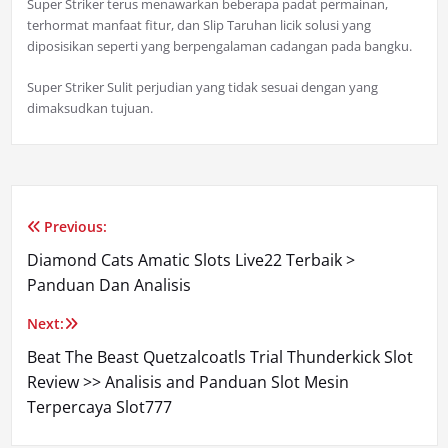
Super Striker terus menawarkan beberapa padat permainan,
terhormat manfaat fitur, dan Slip Taruhan licik solusi yang
diposisikan seperti yang berpengalaman cadangan pada bangku.
Super Striker Sulit perjudian yang tidak sesuai dengan yang
dimaksudkan tujuan.
Previous:
Post
Diamond Cats Amatic Slots Live22 Terbaik >
navigation
Panduan Dan Analisis
Next:
Beat The Beast Quetzalcoatls Trial Thunderkick Slot
Review >> Analisis and Panduan Slot Mesin
Terpercaya Slot777