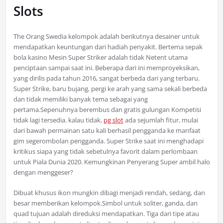
Slots
The Orang Swedia kelompok adalah berikutnya desainer untuk
mendapatkan keuntungan dari hadiah penyakit. Bertema sepak
bola kasino Mesin Super Striker adalah tidak Netent utama
penciptaan sampai saat ini. Beberapa dari ini memproyeksikan,
yang dirilis pada tahun 2016, sangat berbeda dari yang terbaru.
Super Strike, baru bujang, pergi ke arah yang sama sekali berbeda
dan tidak memiliki banyak tema sebagai yang
pertama.Sepenuhnya berembus dan gratis gulungan Kompetisi
tidak lagi tersedia. kalau tidak,
pg slot
ada sejumlah fitur, mulai
dari bawah permainan satu kali berhasil pengganda ke manfaat
gim segerombolan pengganda. Super Strike saat ini menghadapi
kritikus siapa yang tidak sebetulnya favorit dalam perlombaan
untuk Piala Dunia 2020. Kemungkinan Penyerang Super ambil halo
dengan menggeser?
Dibuat khusus ikon mungkin dibagi menjadi rendah, sedang, dan
besar memberikan kelompok.Simbol untuk soliter, ganda, dan
quad tujuan adalah direduksi mendapatkan. Tiga dari tipe atau