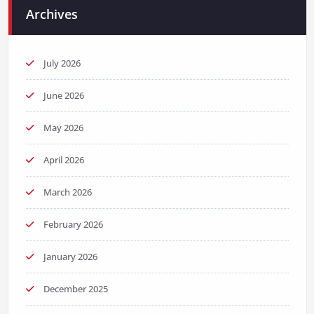
Archives
July 2026
June 2026
May 2026
April 2026
March 2026
February 2026
January 2026
December 2025