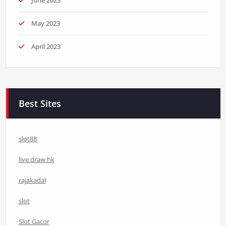
June 2023
May 2023
April 2023
Best Sites
slot88
live draw hk
rajakadal
slot
Slot Gacor