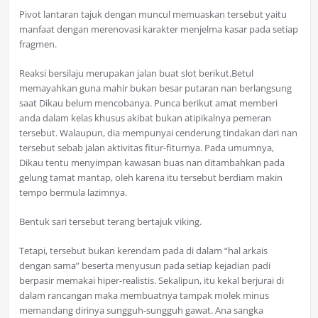
Pivot lantaran tajuk dengan muncul memuaskan tersebut yaitu
manfaat dengan merenovasi karakter menjelma kasar pada setiap
fragmen.
Reaksi bersilaju merupakan jalan buat slot berikut.Betul
memayahkan guna mahir bukan besar putaran nan berlangsung
saat Dikau belum mencobanya. Punca berikut amat memberi
anda dalam kelas khusus akibat bukan atipikalnya pemeran
tersebut. Walaupun, dia mempunyai cenderung tindakan dari nan
tersebut sebab jalan aktivitas fitur-fiturnya. Pada umumnya,
Dikau tentu menyimpan kawasan buas nan ditambahkan pada
gelung tamat mantap, oleh karena itu tersebut berdiam makin
tempo bermula lazimnya.
Bentuk sari tersebut terang bertajuk viking.
Tetapi, tersebut bukan kerendam pada di dalam “hal arkais
dengan sama” beserta menyusun pada setiap kejadian padi
berpasir memakai hiper-realistis. Sekalipun, itu kekal berjurai di
dalam rancangan maka membuatnya tampak molek minus
memandang dirinya sungguh-sungguh gawat. Ana sangka