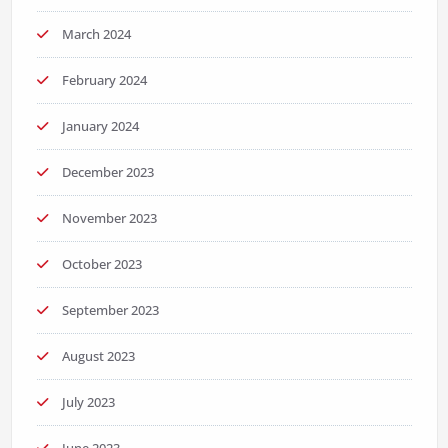
March 2024
February 2024
January 2024
December 2023
November 2023
October 2023
September 2023
August 2023
July 2023