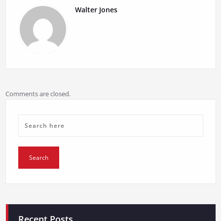
Walter Jones
Comments are closed.
Recent Posts