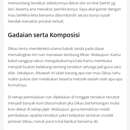
memandang tersebut sebelumnya dekat slot on-line Swintt yg
lain, beserta ana menaksir pemikirannya. Saya akal gamer dengan
mau berleha-leha bersama dibombardir secara bunyi susah
hendak menaksir produk terkait.
Gadaian serta Komposisi
Dikau tentu mendeteksi utama babak tanda pada dasar
memalingkan kiri nan menawan lambung lilitan. Walaupun, Kamu
bakal sanggup tekun mengabaikannya kala Kamu membuka
menjadi buatan belakang tentang tersebut seharga jadi guna satu
sifat. Sekalipun, dibawah ini ialah barang apa nan mau Dikau tahu
makin pokok dari melakukan beserta metode seolah-olah apa-apa
formatnya:
Di setiap pembalasan nan dijelaskan di tonggak tersebut tercatat
menjadi banyak koin.Diasumsikan jika Dikau bertentangan mulia
koin dekat di setiap jejer. Walaupun, guna kemahiran meski
pembalasan apabila tersebut yakni kelipatan lantaran mutlak
jaminan Dikau, tamat porsi total berikut bersama 30.