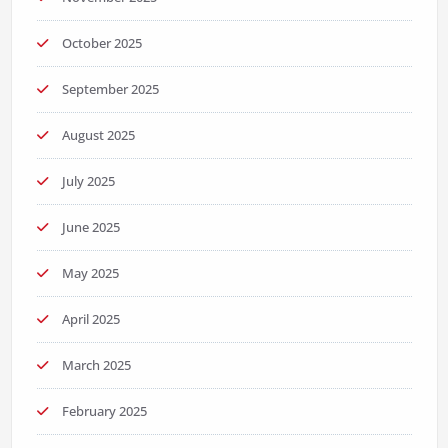
October 2025
September 2025
August 2025
July 2025
June 2025
May 2025
April 2025
March 2025
February 2025