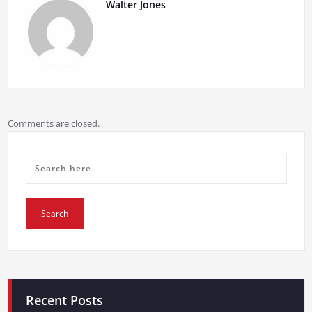
Walter Jones
Comments are closed.
Recent Posts