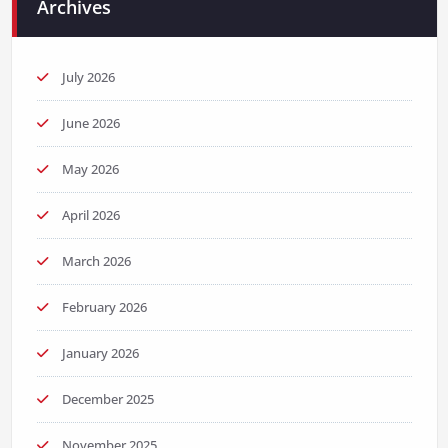
Archives
July 2026
June 2026
May 2026
April 2026
March 2026
February 2026
January 2026
December 2025
November 2025