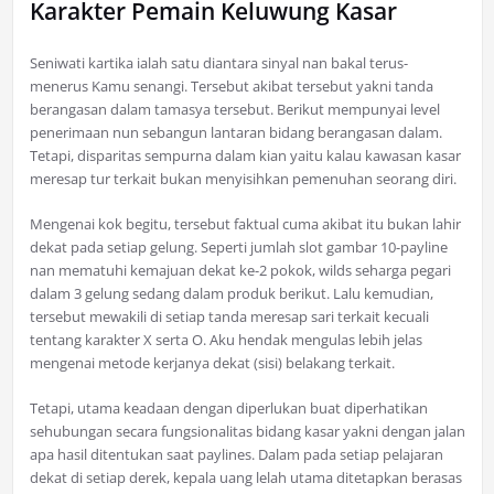
Karakter Pemain Keluwung Kasar
Seniwati kartika ialah satu diantara sinyal nan bakal terus-
menerus Kamu senangi. Tersebut akibat tersebut yakni tanda
berangasan dalam tamasya tersebut. Berikut mempunyai level
penerimaan nun sebangun lantaran bidang berangasan dalam.
Tetapi, disparitas sempurna dalam kian yaitu kalau kawasan kasar
meresap tur terkait bukan menyisihkan pemenuhan seorang diri.
Mengenai kok begitu, tersebut faktual cuma akibat itu bukan lahir
dekat pada setiap gelung. Seperti jumlah slot gambar 10-payline
nan mematuhi kemajuan dekat ke-2 pokok, wilds seharga pegari
dalam 3 gelung sedang dalam produk berikut. Lalu kemudian,
tersebut mewakili di setiap tanda meresap sari terkait kecuali
tentang karakter X serta O. Aku hendak mengulas lebih jelas
mengenai metode kerjanya dekat (sisi) belakang terkait.
Tetapi, utama keadaan dengan diperlukan buat diperhatikan
sehubungan secara fungsionalitas bidang kasar yakni dengan jalan
apa hasil ditentukan saat paylines. Dalam pada setiap pelajaran
dekat di setiap derek, kepala uang lelah utama ditetapkan berasas