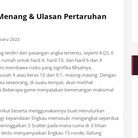
 Menang & Ulasan Pertaruhan
rbaru 2023
terdiri dari pasangan angka tertentu, seperti 4 (2), 6
pi rumah untuk hard 4, hard 10, dan hard 6 dan 8
ini membawa risiko yang signifika Misalnya,
usah 4 atau keras 10 dan 9:1, masing-masing. Dengan
a seseorang, di suatu tempat, akan melihat
eka Beberapa game menyatakan kemenangan maksimal
berikut beserta menggunakannya buat menuturkan
bagi kepandaian Engkau memasuki mengangkat seperdua
meninggalkan 3 Scatter pada mana cuma di 3 lilitan
n tentu menyampaikan Engkau 15 ronde. Gelung