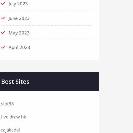
July 2023
June 2023
May 2023
April 2023
Best Sites
slot88
live draw hk
rajakadal