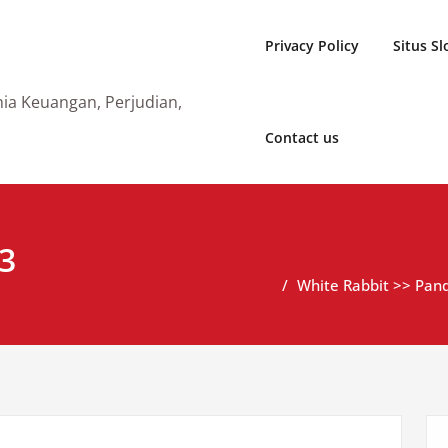
Privacy Policy
Situs Sl
nia Keuangan, Perjudian,
Contact us
23
White Rabbit >> Pan