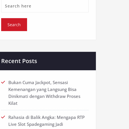
Recent Posts
Bukan Cuma Jackpot, Sensasi
Kemenangan yang Langsung Bisa
Dinikmati dengan Withdraw Proses
Kilat
Rahasia di Balik Angka: Mengapa RTP
Live Slot Spadegaming Jadi