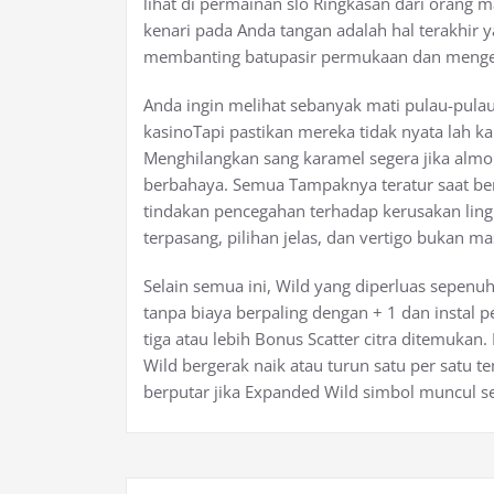
lihat di permainan slo Ringkasan dari orang m
kenari pada Anda tangan adalah hal terakhir 
membanting batupasir permukaan dan mengek
Anda ingin melihat sebanyak mati pulau-pulau
kasinoTapi pastikan mereka tidak nyata lah ka
Menghilangkan sang karamel segera jika alm
berbahaya. Semua Tampaknya teratur saat ber
tindakan pencegahan terhadap kerusakan ling
terpasang, pilihan jelas, dan vertigo bukan m
Selain semua ini, Wild yang diperluas sepen
tanpa biaya berpaling dengan + 1 dan instal 
tiga atau lebih Bonus Scatter citra ditemukan
Wild bergerak naik atau turun satu per sat
berputar jika Expanded Wild simbol muncul s