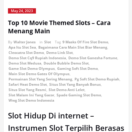
May 24, 2023
Top 10 Movie Themed Slots – Cara
Menang Main
By
Walter Jones
in
Slot
Tag
9 Masks Of Fire Slot Demo
,
Apa Itu Slot Sea
,
Bagaimana Cara Main Slot Biar Menang
,
Cleocatra Slot Demo
,
Demo Link Slot
,
Demo Slot Cq9 Rupiah Indonesia
,
Demo Slot Ganesha Fortune
,
Demo Slot Medusa
,
Double Bubble Demo Slot
,
Game Slot Demo Olympus
,
Gaming Soft Slot Demo
,
Main Slot Demo Gates Of Olympus
,
Permainan Slot Yang Sering Menang
,
Pg Soft Slot Demo Rupiah
,
Safari Heat Demo Slot
,
Situs Slot Yang Banyak Bonus
,
Situs Slot Yang Resmi
,
Slot Demo Anti Lelet
,
Slot Malam Ini Yang Gacor
,
Spade Gaming Slot Demo
,
Wwg Slot Demo Indonesia
Slot Hidup Di internet –
Instrumen Slot Terpilih Berasas