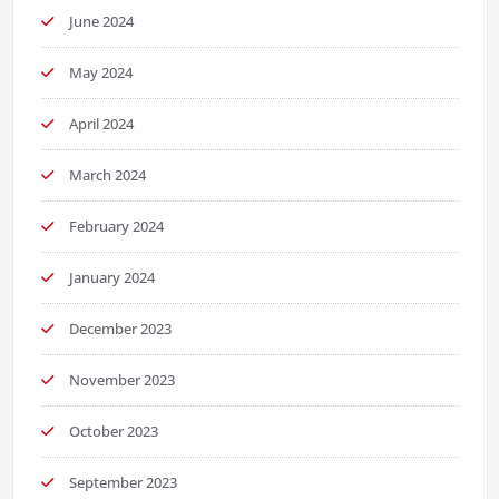
June 2024
May 2024
April 2024
March 2024
February 2024
January 2024
December 2023
November 2023
October 2023
September 2023