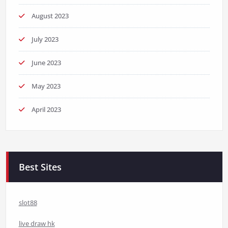
August 2023
July 2023
June 2023
May 2023
April 2023
Best Sites
slot88
live draw hk