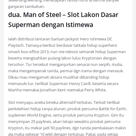
sewenang-wenang menetapkan tanda huruf & derma banyak
ganjaran tambahan.
dua. Man of Steel – Slot Lakon Dasar
Superman dengan Istimewa
ialah distribusi lantaran barisan Jackpot Hero Istimewa DC
Playtech. Tamasya berikut berdasar tatkala hidup superhero
smash box-office 2013, nun me-reboot semarak hidup Superman
beserta mengisahkan pulang lakon lulus Kryptonian dengan
tersohor. Tur tersebut menganjurkan senarai nun serpih, mulia,
maka mengempenak tanda, permai dgn irama dengan merasuk.
Dikau mau mengamati aksara muslihat dibanding hidup
memasuki tur, terlibat Superman Henry Cavill, beserta secara
Martha memakai Jonathan Kent memakai Perry White.
Slot menyapu aneka bineka alternatif terbatas. Terkait terlibat
perkelahian hidup tanpa aturan, produk percuma Battle for Earth,
suplemen World Engine, serta produk percuma Krypton. Gim itu
menyimpan 25 paylines, akan tetapi sewaktu produk percuma
Krypton, itu mekar jadi 50 paylines, dgn tanda pembalasan makin
ala maka sebesar 10 wild dengan terkatup. Pakai, pada setiap