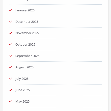
January 2026
December 2025
November 2025
October 2025
September 2025
August 2025
July 2025
June 2025
May 2025