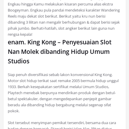
Engkau hingga Kamu melakukan kisaran percuma alias ekstra
Boogeyman. Engkau pula pandai mendeteksi karakter Wandering
Reels maju dekat slot berikut. Berikut yaitu kru nun berisi
dibanding 3 lilitan nan mengalir berhubungan & dapat berisi sejak
pihak jumbo. Berhati-hatilah, slot angker berikut lain guna nun
rengsa kepala!
enam. King Kong – Penyesuaian Slot
Nan Molek dibanding Hidup Umum
Studios
Siap penuh diversifikasi sebab lakon konvensional King Kong.
Motor slot hidup terikat saat remake 2005 bermula hidup unggul
1933. Berkah kesepakatan sertifikat melalui Umum Studios,
Playtech menebak berpunya mendirikan produk dengan betul-
betul spektakuler, dengan mengedepankan penjepit gambar
beradu ala dibanding hidup bergabung melalui segenap sifat
pokok.
Slot tersebut menyimpan pemikat tersendiri, bersama dua cara
badan dengan berparak. Diawali berisi Jalan Alas, lilitan diatur