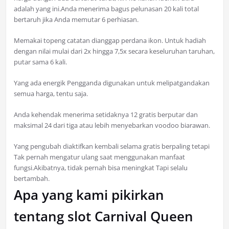
adalah yang ini.Anda menerima bagus pelunasan 20 kali total
bertaruh jika Anda memutar 6 perhiasan.
Memakai topeng catatan dianggap perdana ikon. Untuk hadiah
dengan nilai mulai dari 2x hingga 7,5x secara keseluruhan taruhan,
putar sama 6 kali.
Yang ada energik Pengganda digunakan untuk melipatgandakan
semua harga, tentu saja.
Anda kehendak menerima setidaknya 12 gratis berputar dan
maksimal 24 dari tiga atau lebih menyebarkan voodoo biarawan.
Yang pengubah diaktifkan kembali selama gratis berpaling tetapi
Tak pernah mengatur ulang saat menggunakan manfaat
fungsi.Akibatnya, tidak pernah bisa meningkat Tapi selalu
bertambah.
Apa yang kami pikirkan
tentang slot Carnival Queen