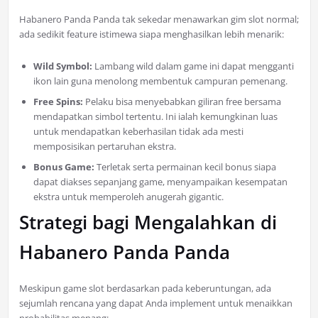
Habanero Panda Panda tak sekedar menawarkan gim slot normal;
ada sedikit feature istimewa siapa menghasilkan lebih menarik:
Wild Symbol:
Lambang wild dalam game ini dapat mengganti
ikon lain guna menolong membentuk campuran pemenang.
Free Spins:
Pelaku bisa menyebabkan giliran free bersama
mendapatkan simbol tertentu. Ini ialah kemungkinan luas
untuk mendapatkan keberhasilan tidak ada mesti
memposisikan pertaruhan ekstra.
Bonus Game:
Terletak serta permainan kecil bonus siapa
dapat diakses sepanjang game, menyampaikan kesempatan
ekstra untuk memperoleh anugerah gigantic.
Strategi bagi Mengalahkan di
Habanero Panda Panda
Meskipun game slot berdasarkan pada keberuntungan, ada
sejumlah rencana yang dapat Anda implement untuk menaikkan