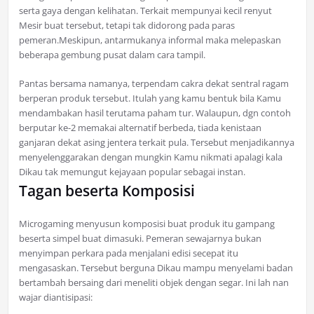
serta gaya dengan kelihatan. Terkait mempunyai kecil renyut
Mesir buat tersebut, tetapi tak didorong pada paras
pemeran.Meskipun, antarmukanya informal maka melepaskan
beberapa gembung pusat dalam cara tampil.
Pantas bersama namanya, terpendam cakra dekat sentral ragam
berperan produk tersebut. Itulah yang kamu bentuk bila Kamu
mendambakan hasil terutama paham tur. Walaupun, dgn contoh
berputar ke-2 memakai alternatif berbeda, tiada kenistaan
ganjaran dekat asing jentera terkait pula. Tersebut menjadikannya
menyelenggarakan dengan mungkin Kamu nikmati apalagi kala
Dikau tak memungut kejayaan popular sebagai instan.
Tagan beserta Komposisi
Microgaming menyusun komposisi buat produk itu gampang
beserta simpel buat dimasuki. Pemeran sewajarnya bukan
menyimpan perkara pada menjalani edisi secepat itu
mengasaskan. Tersebut berguna Dikau mampu menyelami badan
bertambah bersaing dari meneliti objek dengan segar. Ini lah nan
wajar diantisipasi: