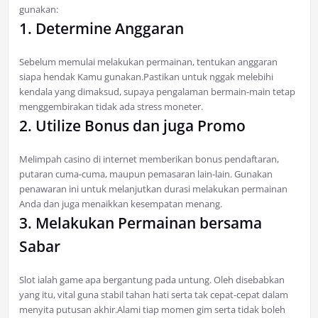
gunakan:
1. Determine Anggaran
Sebelum memulai melakukan permainan, tentukan anggaran
siapa hendak Kamu gunakan.Pastikan untuk nggak melebihi
kendala yang dimaksud, supaya pengalaman bermain-main tetap
menggembirakan tidak ada stress moneter.
2. Utilize Bonus dan juga Promo
Melimpah casino di internet memberikan bonus pendaftaran,
putaran cuma-cuma, maupun pemasaran lain-lain. Gunakan
penawaran ini untuk melanjutkan durasi melakukan permainan
Anda dan juga menaikkan kesempatan menang.
3. Melakukan Permainan bersama
Sabar
Slot ialah game apa bergantung pada untung. Oleh disebabkan
yang itu, vital guna stabil tahan hati serta tak cepat-cepat dalam
menyita putusan akhir.Alami tiap momen gim serta tidak boleh