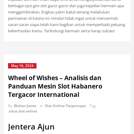
berbagai opsi gim slot gacor gacor dan juga kejadian bermain apa
menggembirakan, Engkau yakin bakal senang melakukan
permainan di kasino ini. Hindari tidak ingat untuk mencermati
saran-saran siapa telah kami bagikan untuk memperbaiki peluang
keberhasilan Kamu. Terlindungi bermain serta harap sukses!
May 16, 2024
Wheel of Wishes – Analisis dan
Panduan Mesin Slot Habanero
Tergacor International
By
Walter Jones
in
Slot Online Terpercaya
Tag
situs slot online
Jentera Ajun