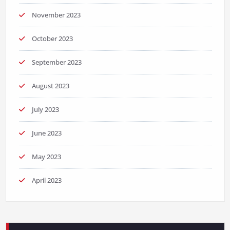
November 2023
October 2023
September 2023
August 2023
July 2023
June 2023
May 2023
April 2023