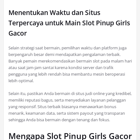
Menentukan Waktu dan Situs
Terpercaya untuk Main Slot Pinup Girls
Gacor
Selain strategi saat bermain, pemilihan waktu dan platform juga
berpengaruh besar demi mendapatkan pengalaman terbaik.
Banyak pemain merekomendasikan bermain slot pada malam hari
atau saat jam-jam santai karena kondisi server dan trafik
pengguna yang lebih rendah bisa membantu mesin beroperasi
lebih optimal.
Selain itu, pastikan Anda bermain di situs judi online yang kredibel,
memiliki reputasi bagus, serta menyediakan layanan pelanggan
yang responsif. Situs terbaik biasanya menawarkan bonus
menarik, keamanan data, serta sistem payout yang transparan
sehingga Anda bisa bermain dengan tenang dan fokus.
Mengapa Slot Pinup Girls Gacor