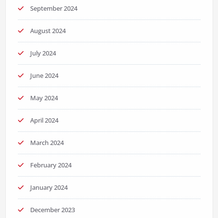
September 2024
August 2024
July 2024
June 2024
May 2024
April 2024
March 2024
February 2024
January 2024
December 2023