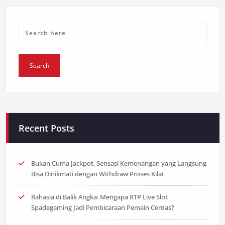
Recent Posts
Bukan Cuma Jackpot, Sensasi Kemenangan yang Langsung
Bisa Dinikmati dengan Withdraw Proses Kilat
Rahasia di Balik Angka: Mengapa RTP Live Slot
Spadegaming Jadi Pembicaraan Pemain Cerdas?