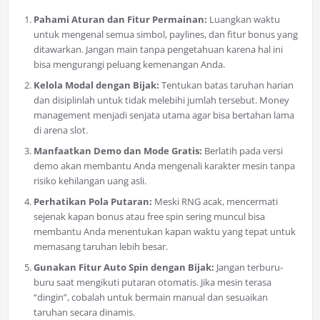
Pahami Aturan dan Fitur Permainan:
Luangkan waktu
untuk mengenal semua simbol, paylines, dan fitur bonus yang
ditawarkan. Jangan main tanpa pengetahuan karena hal ini
bisa mengurangi peluang kemenangan Anda.
Kelola Modal dengan Bijak:
Tentukan batas taruhan harian
dan disiplinlah untuk tidak melebihi jumlah tersebut. Money
management menjadi senjata utama agar bisa bertahan lama
di arena slot.
Manfaatkan Demo dan Mode Gratis:
Berlatih pada versi
demo akan membantu Anda mengenali karakter mesin tanpa
risiko kehilangan uang asli.
Perhatikan Pola Putaran:
Meski RNG acak, mencermati
sejenak kapan bonus atau free spin sering muncul bisa
membantu Anda menentukan kapan waktu yang tepat untuk
memasang taruhan lebih besar.
Gunakan Fitur Auto Spin dengan Bijak:
Jangan terburu-
buru saat mengikuti putaran otomatis. Jika mesin terasa
“dingin”, cobalah untuk bermain manual dan sesuaikan
taruhan secara dinamis.