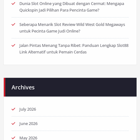
Dunia Slot Online yang Dibuat dengan Cermat: Mengapa
Quickspin Jadi Pilihan Para Pencinta Game?
Seberapa Menarik Slot Review Wild West Gold Megaways
untuk Pecinta Game Judi Online?
Jalan Pintas Menang Tanpa Ribet: Panduan Lengkap Slot88
Link Alternatif untuk Pemain Cerdas
Archives
July 2026
June 2026
May 2026