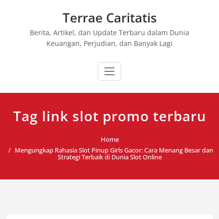
Skip
Terrae Caritatis
to
content
Berita, Artikel, dan Update Terbaru dalam Dunia
Keuangan, Perjudian, dan Banyak Lagi
Tag link slot promo terbaru
Home
Mengungkap Rahasia Slot Pinup Girls Gacor: Cara Menang Besar dan
Strategi Terbaik di Dunia Slot Online