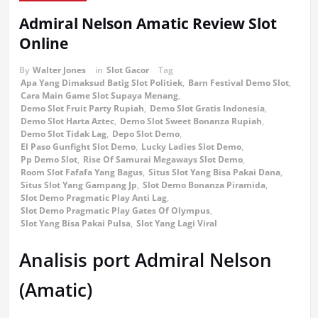
Admiral Nelson Amatic Review Slot
Online
By
Walter Jones
in
Slot Gacor
Tag
Apa Yang Dimaksud Batig Slot Politiek
,
Barn Festival Demo Slot
,
Cara Main Game Slot Supaya Menang
,
Demo Slot Fruit Party Rupiah
,
Demo Slot Gratis Indonesia
,
Demo Slot Harta Aztec
,
Demo Slot Sweet Bonanza Rupiah
,
Demo Slot Tidak Lag
,
Depo Slot Demo
,
El Paso Gunfight Slot Demo
,
Lucky Ladies Slot Demo
,
Pp Demo Slot
,
Rise Of Samurai Megaways Slot Demo
,
Room Slot Fafafa Yang Bagus
,
Situs Slot Yang Bisa Pakai Dana
,
Situs Slot Yang Gampang Jp
,
Slot Demo Bonanza Piramida
,
Slot Demo Pragmatic Play Anti Lag
,
Slot Demo Pragmatic Play Gates Of Olympus
,
Slot Yang Bisa Pakai Pulsa
,
Slot Yang Lagi Viral
Analisis port Admiral Nelson
(Amatic)