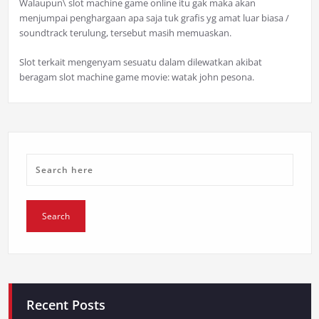
Walaupun\ slot machine game online itu gak maka akan
menjumpai penghargaan apa saja tuk grafis yg amat luar biasa /
soundtrack terulung, tersebut masih memuaskan.
Slot terkait mengenyam sesuatu dalam dilewatkan akibat
beragam slot machine game movie: watak john pesona.
Recent Posts