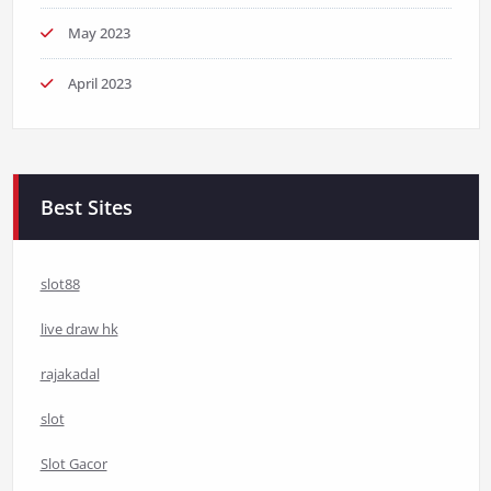
May 2023
April 2023
Best Sites
slot88
live draw hk
rajakadal
slot
Slot Gacor