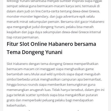
Mitologi Yunani senantiasa menjadi sumber inspirasi siapa nggak
sempat selesai guna bermacam-macam karya seni, termasuk di
dalam alam judi on line.Cerita-cerita tentang dewa-dewi Greece,
monster-monster legendary, dan juga adventure epik selalu
menarik minat sekumpulan pemain. Bersama slot gacor Habanero
apa mengangkat judul dongeng Yunani, pelaku bisa meraih
keajaiban dan juga daya sekumpulan dewa-dewi Greece internal
tiap rotasi permainan.
Fitur Slot Online Habanero bersama
Tema Dongeng Yunani
Slot Habanero dengan tema dongeng Greece memperlihatkan
bermacam-macam ciri menggaet siapa menghasilkan game
bertambah seru.Mulai asal wild symbols siapa dapat mengubah
simbol berbeda untuk menghasilkan campuran apa bermanfaat,
hingga bonus rounds siapa memberikan kemungkinan guna
memenangkan anugerah luas. Tidak hanya tersebut, dalam gim ini
juga terletak scatter symbols siapa bisa mengaktifkan putaran
gratis dan memperbaiki peluang pelaku bagi mendapatkan
keberhasilan.