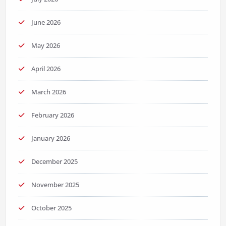
June 2026
May 2026
April 2026
March 2026
February 2026
January 2026
December 2025
November 2025
October 2025