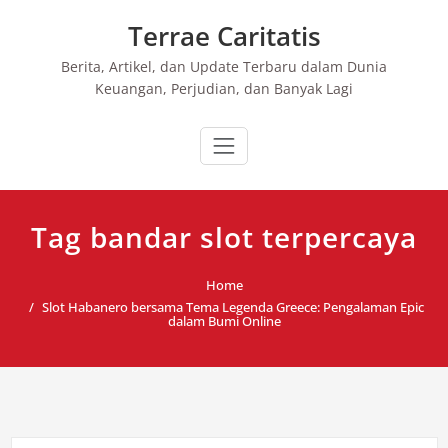
Skip
Terrae Caritatis
to
content
Berita, Artikel, dan Update Terbaru dalam Dunia
Keuangan, Perjudian, dan Banyak Lagi
Tag bandar slot terpercaya
Home
Slot Habanero bersama Tema Legenda Greece: Pengalaman Epic
dalam Bumi Online