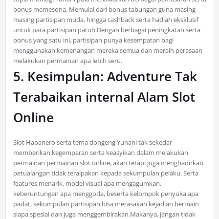
bonus memesona. Memulai dari bonus tabungan guna masing-
masing partisipan muda, hingga cashback serta hadiah eksklusif
untuk para partisipan patuh.Dengan berbagai peningkatan serta
bonus yang satu ini, partisipan punya kesempatan bagi
menggunakan kemenangan mereka semua dan meraih perasaan
melakukan permainan apa lebih seru.
5. Kesimpulan: Adventure Tak
Terabaikan internal Alam Slot
Online
Slot Habanero serta tema dongeng Yunani tak sekedar
memberikan kegemparan serta keasyikan dalam melakukan
permainan permainan slot online, akan tetapi juga menghadirkan
petualangan tidak teralpakan kepada sekumpulan pelaku. Serta
features menarik, model visual apa mengagumkan,
keberuntungan apa menggoda, beserta kelompok penyuka apa
padat, sekumpulan partisipan bisa merasakan kejadian bermain
siapa spesial dan juga menggembirakan.Makanya, jangan tidak