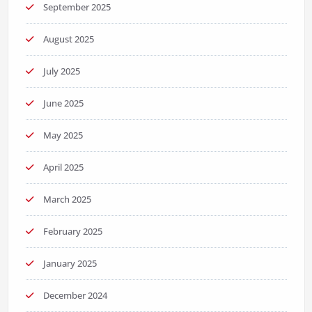
September 2025
August 2025
July 2025
June 2025
May 2025
April 2025
March 2025
February 2025
January 2025
December 2024