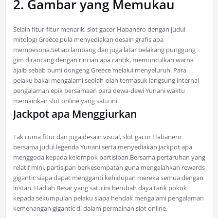
2. Gambar yang Memukau
Selain fitur-fitur menarik, slot gacor Habanero dengan judul
mitologi Greece pula menyediakan desain grafis apa
mempesona.Setiap lambang dan juga latar belakang punggung
gim dirancang dengan rincian apa cantik, memunculkan warna
ajaib sebab bumi dongeng Greece melalui menyeluruh. Para
pelaku bakal mengalami seolah-olah termasuk langsung internal
pengalaman epik bersamaan para dewa-dewi Yunani waktu
memainkan slot online yang satu ini.
Jackpot apa Menggiurkan
Tak cuma fitur dan juga desain visual, slot gacor Habanero
bersama judul legenda Yunani serta menyediakan jackpot apa
menggoda kepada kelompok partisipan.Bersama pertaruhan yang
relatif mini, partisipan berkesempatan guna mengalahkan rewards
gigantic siapa dapat mengganti kehidupan mereka semua dengan
instan. Hadiah Besar yang satu ini berubah daya tarik pokok
kepada sekumpulan pelaku siapa hendak mengalami pengalaman
kemenangan gigantic di dalam permainan slot online.