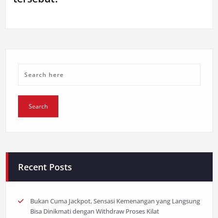
Recent Posts
Bukan Cuma Jackpot, Sensasi Kemenangan yang Langsung
Bisa Dinikmati dengan Withdraw Proses Kilat