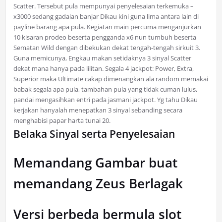
Scatter. Tersebut pula mempunyai penyelesaian terkemuka –
x3000 sedang gadaian banjar Dikau kini guna lima antara lain di
payline barang apa pula. Kegiatan main percuma menganjurkan
10 kisaran prodeo beserta pengganda x6 nun tumbuh beserta
Sematan Wild dengan dibekukan dekat tengah-tengah sirkuit 3.
Guna memicunya, Engkau makan setidaknya 3 sinyal Scatter
dekat mana hanya pada lilitan. Segala 4 jackpot: Power, Extra,
Superior maka Ultimate cakap dimenangkan ala random memakai
babak segala apa pula, tambahan pula yang tidak cuman lulus,
pandai mengasihkan entri pada jasmani jackpot. Yg tahu Dikau
kerjakan hanyalah menepatkan 3 sinyal sebanding secara
menghabisi papar harta tunai 20.
Belaka Sinyal serta Penyelesaian
Memandang Gambar buat
memandang Zeus Berlagak
Versi berbeda bermula slot