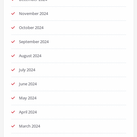
November 2024
October 2024
September 2024
August 2024
July 2024
June 2024
May 2024
April 2024
March 2024