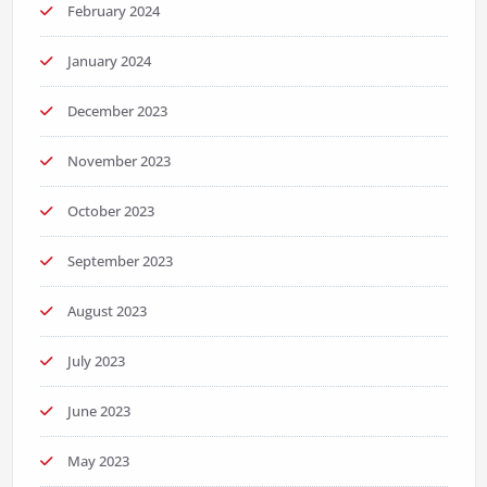
February 2024
January 2024
December 2023
November 2023
October 2023
September 2023
August 2023
July 2023
June 2023
May 2023