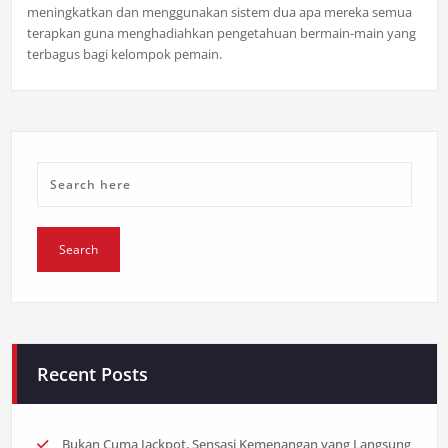
meningkatkan dan menggunakan sistem dua apa mereka semua
terapkan guna menghadiahkan pengetahuan bermain-main yang
terbagus bagi kelompok pemain.
Recent Posts
Bukan Cuma Jackpot, Sensasi Kemenangan yang Langsung