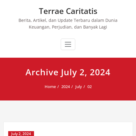
Skip
Terrae Caritatis
to
content
Berita, Artikel, dan Update Terbaru dalam Dunia
Keuangan, Perjudian, dan Banyak Lagi
Archive July 2, 2024
Home
2024
July
02
July 2, 2024