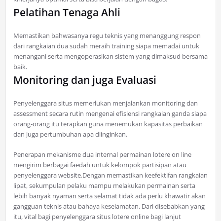
Pelatihan Tenaga Ahli
Memastikan bahwasanya regu teknis yang menanggung respon
dari rangkaian dua sudah meraih training siapa memadai untuk
menangani serta mengoperasikan sistem yang dimaksud bersama
baik.
Monitoring dan juga Evaluasi
Penyelenggara situs memerlukan menjalankan monitoring dan
assessment secara rutin mengenai efisiensi rangkaian ganda siapa
orang-orang itu terapkan guna menemukan kapasitas perbaikan
dan juga pertumbuhan apa diinginkan.
Penerapan mekanisme dua internal permainan lotere on line
mengirim berbagai faedah untuk kelompok partisipan atau
penyelenggara website.Dengan memastikan keefektifan rangkaian
lipat, sekumpulan pelaku mampu melakukan permainan serta
lebih banyak nyaman serta selamat tidak ada perlu khawatir akan
gangguan teknis atau bahaya keselamatan. Dari disebabkan yang
itu, vital bagi penyelenggara situs lotere online bagi lanjut