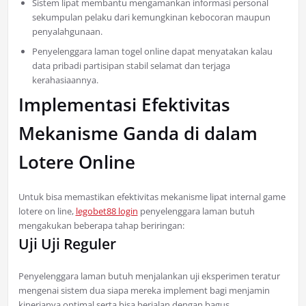
Sistem lipat membantu mengamankan informasi personal
sekumpulan pelaku dari kemungkinan kebocoran maupun
penyalahgunaan.
Penyelenggara laman togel online dapat menyatakan kalau
data pribadi partisipan stabil selamat dan terjaga
kerahasiaannya.
Implementasi Efektivitas
Mekanisme Ganda di dalam
Lotere Online
Untuk bisa memastikan efektivitas mekanisme lipat internal game
lotere on line,
legobet88 login
penyelenggara laman butuh
mengakukan beberapa tahap beriringan:
Uji Uji Reguler
Penyelenggara laman butuh menjalankan uji eksperimen teratur
mengenai sistem dua siapa mereka implement bagi menjamin
kinerjanya optimal serta bisa berjalan dengan bagus.