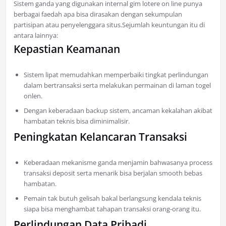
Sistem ganda yang digunakan internal gim lotere on line punya
berbagai faedah apa bisa dirasakan dengan sekumpulan
partisipan atau penyelenggara situs.Sejumlah keuntungan itu di
antara lainnya:
Kepastian Keamanan
Sistem lipat memudahkan memperbaiki tingkat perlindungan
dalam bertransaksi serta melakukan permainan di laman togel
onlen.
Dengan keberadaan backup sistem, ancaman kekalahan akibat
hambatan teknis bisa diminimalisir.
Peningkatan Kelancaran Transaksi
Keberadaan mekanisme ganda menjamin bahwasanya process
transaksi deposit serta menarik bisa berjalan smooth bebas
hambatan.
Pemain tak butuh gelisah bakal berlangsung kendala teknis
siapa bisa menghambat tahapan transaksi orang-orang itu.
Perlindungan Data Pribadi