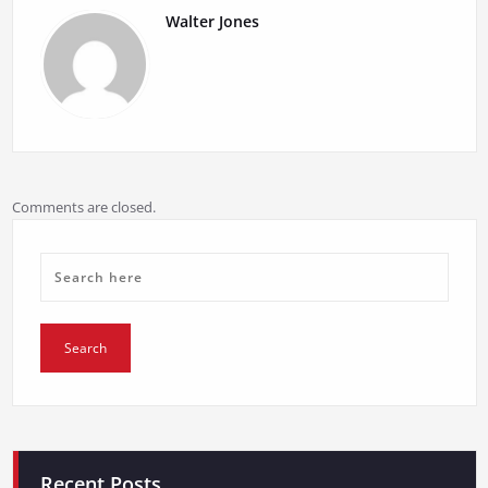
Walter Jones
Comments are closed.
Recent Posts