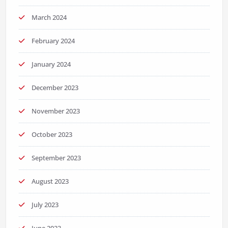
March 2024
February 2024
January 2024
December 2023
November 2023
October 2023
September 2023
August 2023
July 2023