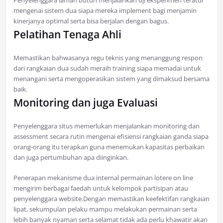
Penyelenggara laman butuh menjalankan uji eksperimen teratur
mengenai sistem dua siapa mereka implement bagi menjamin
kinerjanya optimal serta bisa berjalan dengan bagus.
Pelatihan Tenaga Ahli
Memastikan bahwasanya regu teknis yang menanggung respon
dari rangkaian dua sudah meraih training siapa memadai untuk
menangani serta mengoperasikan sistem yang dimaksud bersama
baik.
Monitoring dan juga Evaluasi
Penyelenggara situs memerlukan menjalankan monitoring dan
assessment secara rutin mengenai efisiensi rangkaian ganda siapa
orang-orang itu terapkan guna menemukan kapasitas perbaikan
dan juga pertumbuhan apa diinginkan.
Penerapan mekanisme dua internal permainan lotere on line
mengirim berbagai faedah untuk kelompok partisipan atau
penyelenggara website.Dengan memastikan keefektifan rangkaian
lipat, sekumpulan pelaku mampu melakukan permainan serta
lebih banyak nyaman serta selamat tidak ada perlu khawatir akan