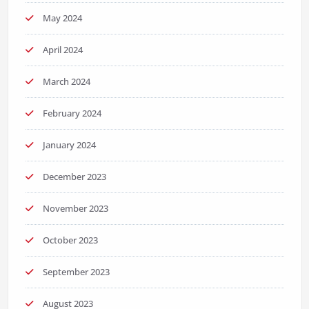
May 2024
April 2024
March 2024
February 2024
January 2024
December 2023
November 2023
October 2023
September 2023
August 2023