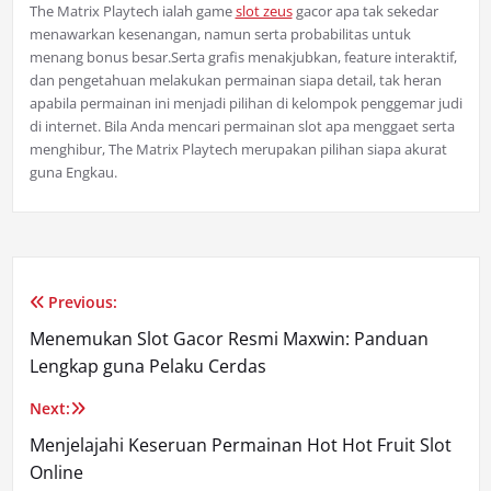
The Matrix Playtech ialah game
slot zeus
gacor apa tak sekedar
menawarkan kesenangan, namun serta probabilitas untuk
menang bonus besar.Serta grafis menakjubkan, feature interaktif,
dan pengetahuan melakukan permainan siapa detail, tak heran
apabila permainan ini menjadi pilihan di kelompok penggemar judi
di internet. Bila Anda mencari permainan slot apa menggaet serta
menghibur, The Matrix Playtech merupakan pilihan siapa akurat
guna Engkau.
Previous:
Post
Menemukan Slot Gacor Resmi Maxwin: Panduan
navigation
Lengkap guna Pelaku Cerdas
Next:
Menjelajahi Keseruan Permainan Hot Hot Fruit Slot
Online