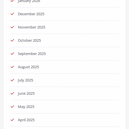
January 2026
December 2025
November 2025
October 2025
September 2025
August 2025
July 2025
June 2025
May 2025
April 2025