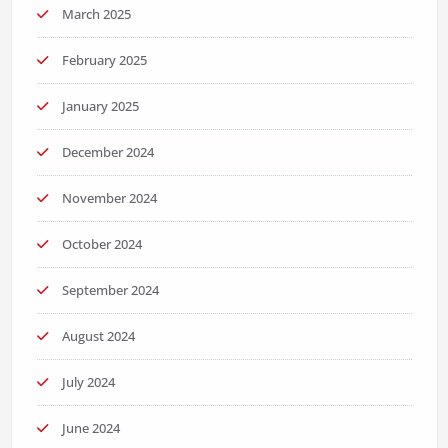
March 2025
February 2025
January 2025
December 2024
November 2024
October 2024
September 2024
August 2024
July 2024
June 2024