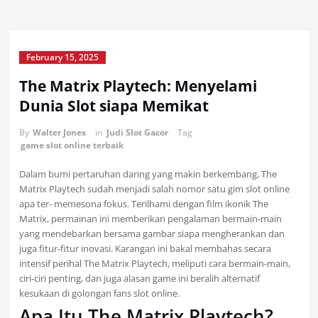
February 15, 2025
The Matrix Playtech: Menyelami
Dunia Slot siapa Memikat
By
Walter Jones
in
Judi Slot Gacor
Tag
game slot online terbaik
Dalam bumi pertaruhan daring yang makin berkembang, The
Matrix Playtech sudah menjadi salah nomor satu gim slot online
apa ter- memesona fokus. Terilhami dengan film ikonik The
Matrix, permainan ini memberikan pengalaman bermain-main
yang mendebarkan bersama gambar siapa mengherankan dan
juga fitur-fitur inovasi. Karangan ini bakal membahas secara
intensif perihal The Matrix Playtech, meliputi cara bermain-main,
ciri-ciri penting, dan juga alasan game ini beralih alternatif
kesukaan di golongan fans slot online.
Apa Itu The Matrix Playtech?