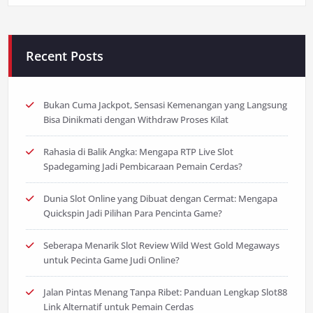
Recent Posts
Bukan Cuma Jackpot, Sensasi Kemenangan yang Langsung
Bisa Dinikmati dengan Withdraw Proses Kilat
Rahasia di Balik Angka: Mengapa RTP Live Slot
Spadegaming Jadi Pembicaraan Pemain Cerdas?
Dunia Slot Online yang Dibuat dengan Cermat: Mengapa
Quickspin Jadi Pilihan Para Pencinta Game?
Seberapa Menarik Slot Review Wild West Gold Megaways
untuk Pecinta Game Judi Online?
Jalan Pintas Menang Tanpa Ribet: Panduan Lengkap Slot88
Link Alternatif untuk Pemain Cerdas