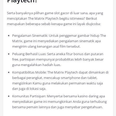
Serta banyaknya pilihan game slot gacor di luar sana, apa yang
menciptakan The Matrix Playtech begitu istimewa? Berikut
merupakan beberapa sebab kenapa game ini layak diujicoba:
Pengalaman Sinematik: Untuk penggemar gambar hidup The
Matrix, game ini menyediakan pengalaman sinematik apa
mengirim ulang kenangan asal film tersebut.
Peluang Berhasil Luas: Serta aneka fitur bonus dan putaran
free, partisipan mempunyai probabilitas lebih banyak besar
guna mengalahkan hadiah luas.
Kompatibilitas Mobile: The Matrix Playtech dapat dimainkan di
berbagai perangkat, mencakup smartphone dan tablet,
mengizinkan Kamu guna melakukan permainan waktu saja
dan juga di lokasi saja.
Komunitas Partisipan: Menyertai bersama kasino daring apa
menyediakan game ini memungkinkan Anda guna terhubung
bersama pemain lainnya dan juga menyebar pengetahuan.