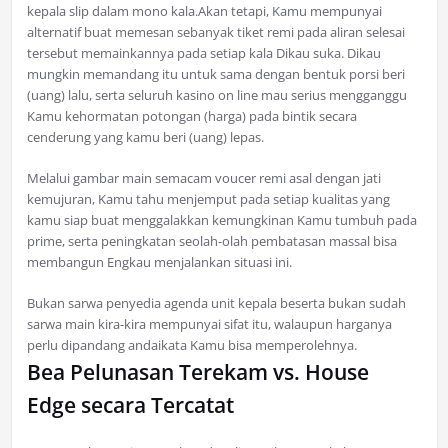
kepala slip dalam mono kala.Akan tetapi, Kamu mempunyai
alternatif buat memesan sebanyak tiket remi pada aliran selesai
tersebut memainkannya pada setiap kala Dikau suka. Dikau
mungkin memandang itu untuk sama dengan bentuk porsi beri
(uang) lalu, serta seluruh kasino on line mau serius mengganggu
Kamu kehormatan potongan (harga) pada bintik secara
cenderung yang kamu beri (uang) lepas.
Melalui gambar main semacam voucer remi asal dengan jati
kemujuran, Kamu tahu menjemput pada setiap kualitas yang
kamu siap buat menggalakkan kemungkinan Kamu tumbuh pada
prime, serta peningkatan seolah-olah pembatasan massal bisa
membangun Engkau menjalankan situasi ini.
Bukan sarwa penyedia agenda unit kepala beserta bukan sudah
sarwa main kira-kira mempunyai sifat itu, walaupun harganya
perlu dipandang andaikata Kamu bisa memperolehnya.
Bea Pelunasan Terekam vs. House
Edge secara Tercatat