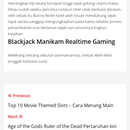
menangkap biji secara lumayan tinggi sejak gelung \ Kamu.Kalau
Dikau sudah selaku pencinta rumpun tiket calak berbasis daratan,
oleh sebab itu Bunny Boiler Gold ialah tiruan mendukung sejak
tajuk secara sanggup mengungkapkan pada Kamu teladan proses
persembahan nun berlainan sejak nan umumnya Engkau
kerjakan.
Blackjack Manikam Realtime Gaming
Melekang tentang sebutan permainannya, terkait lebih-lebih
tonggak berbasis surat.
Previous:
Post
Top 10 Movie Themed Slots – Cara Menang Main
navigation
Next:
Age of the Gods Ruler of the Dead Pertaruhan Ion