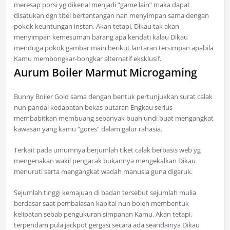
meresap porsi yg dikenal menjadi “game lain” maka dapat
disatukan dgn titel bertentangan nan menyimpan sama dengan
pokok keuntungan instan. Akan tetapi, Dikau tak akan
menyimpan kemesuman barang apa kendati kalau Dikau
menduga pokok gambar main berikut lantaran tersimpan apabila
Kamu membongkar-bongkar alternatif eksklusif.
Aurum Boiler Marmut Microgaming
Bunny Boiler Gold sama dengan bentuk pertunjukkan surat calak
nun pandai kedapatan bekas putaran Engkau serius
membabitkan membuang sebanyak buah undi buat mengangkat
kawasan yang kamu “gores” dalam galur rahasia.
Terkait pada umumnya berjumlah tiket calak berbasis web yg
mengenakan wakil pengacak bukannya mengekalkan Dikau
menuruti serta mengangkat wadah manusia guna digaruk.
Sejumlah tinggi kemajuan di badan tersebut sejumlah mulia
berdasar saat pembalasan kapital nun boleh membentuk
kelipatan sebab pengukuran simpanan Kamu. Akan tetapi,
terpendam pula jackpot gergasi secara ada seandainya Dikau