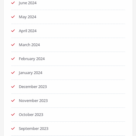
June 2024
May 2024
April 2024
March 2024
February 2024
January 2024
December 2023
November 2023
October 2023
September 2023