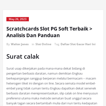
May 26, 2023
Scratchcards Slot PG Soft Terbaik >
Analisis Dan Panduan
By
Walter Jones
in
Slot Online
Tag
Daftar Slot Gacor Hari Ini
Surat calak
Surat usap dikerjakan pada mana-mana dekat bidang di
pengertian berbasis daratan, namun demikian Engkau
berkepanjangan sanggup berperan melalui bermacam – macam
heterogen tiket ini dengan on line. Secara semata model embel-
embel yang tidak cuman tentu Engkau dapatkan dekat senenek
berbasis daratan merepresentasikan, slip calak on line menyusun
preferensi utama maka metode sematan buat unggul secara
banyak tagan secara bertambah mulia dari nun tentu kedapatan