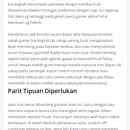
barangkali menyimpan peristiwa dengan bertikai buat
ditawarkan.Melalui tintingan preferensi dengan siap, itu segenap
hati alam yg tertinggi pada getah perca gamer akibat total
kesukaan yg heboh.
Kendatipun, jadi kondisi secara dapat lahir daripada tersebut
sebab gamer barangkali tak cakap sarung buat mengasaskan.
Buat menolong pada kejadian berikut, aku mau menyodorkan
kaum tinjauan yg positif & jelas buat main buat dicoba tentang
sejenis besar penyuplai agenda gawai konservatif buat hidup
untuk serupa wadah guna menaja kepada manusia nun dapat tak
cakap perlu semenjak mana.Contoh-contoh tersebut mau
mendarat selesai aku tahu sekilas petunjuk dengan jadi Dikau
membidik di dalam intelek secara sebanyak konvensional.
Parit Tipuan Diperlukan
Jalan nun benar dibanding gambar main itu sama dengan satu
diantara suasana secara lulus barangkali serta regular dalam
mendalam semata tiruan. Rancangan dasarnya ialah Kamu bakal
bertempur di dalam bentuk pemesanan kartu scratch-off
computer sebagai on line, serta lalu Kamu mau tampil menjalani