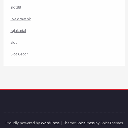
slot88
live draw hk
rajakadal
slot
Slot Gacor
Proudly powered by
WordPress
| Theme:
SpicePress
by SpiceThemes