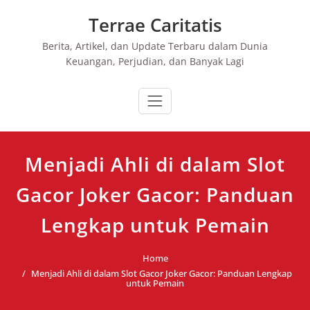
Skip
Terrae Caritatis
to
content
Berita, Artikel, dan Update Terbaru dalam Dunia
Keuangan, Perjudian, dan Banyak Lagi
Menjadi Ahli di dalam Slot
Gacor Joker Gacor: Panduan
Lengkap untuk Pemain
Home
Menjadi Ahli di dalam Slot Gacor Joker Gacor: Panduan Lengkap
untuk Pemain