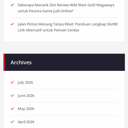
Seberapa Menarik Slot Review Wild West Gold Megaways
untuk Pecinta Game Judi Online?
Jalan Pintas Menang Tanpa Ribet: Panduan Lengkap Slot88
Link Alternatif untuk Pemain Cerdas
Archives
July 2026
June 2026
May 2026
April 2026