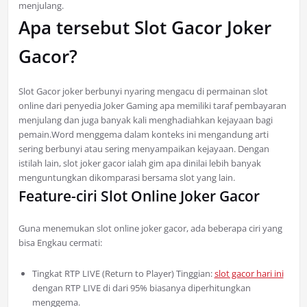
menjulang.
Apa tersebut Slot Gacor Joker
Gacor?
Slot Gacor joker berbunyi nyaring mengacu di permainan slot
online dari penyedia Joker Gaming apa memiliki taraf pembayaran
menjulang dan juga banyak kali menghadiahkan kejayaan bagi
pemain.Word menggema dalam konteks ini mengandung arti
sering berbunyi atau sering menyampaikan kejayaan. Dengan
istilah lain, slot joker gacor ialah gim apa dinilai lebih banyak
menguntungkan dikomparasi bersama slot yang lain.
Feature-ciri Slot Online Joker Gacor
Guna menemukan slot online joker gacor, ada beberapa ciri yang
bisa Engkau cermati:
Tingkat RTP LIVE (Return to Player) Tinggian:
slot gacor hari ini
dengan RTP LIVE di dari 95% biasanya diperhitungkan
menggema.