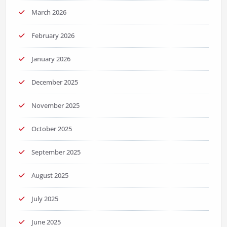
March 2026
February 2026
January 2026
December 2025
November 2025
October 2025
September 2025
August 2025
July 2025
June 2025