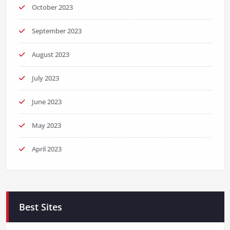
October 2023
September 2023
August 2023
July 2023
June 2023
May 2023
April 2023
Best Sites