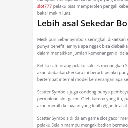
slot777
pelaku bisa memperoleh pengali keber
bakal makin luas.
Lebih asal Sekedar B
Meskipun Sebar Symbols seringkali dikaitkan s
punya benefit lainnya apa nggak bisa diaba
dalam menaikkan jumlah kemenangan di dala
Ketika satu orang pelaku sukses menangkap S
akan diabaikan.Perkara ini berarti pelaku pu
bertempat internal model kemenangan apa se
Scatter Symbols juga condong punya pembayar
permainan slot gacor. Oleh karena yang itu,
akan meraih kejayaan yang lebih gigantic asal
Scatter Symbols di dalam game slot gacor me
pelaku.Selain mampu mengakibatkan bermaca