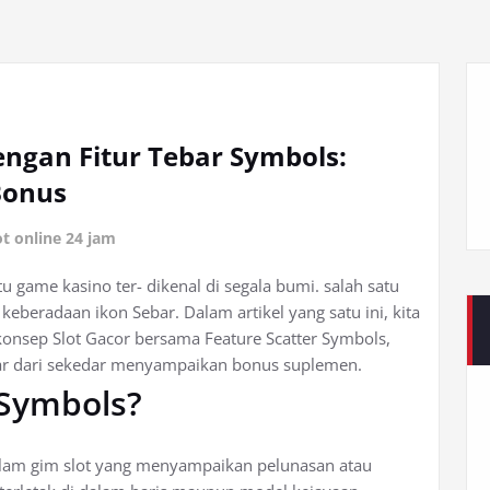
engan Fitur Tebar Symbols:
Bonus
ot online 24 jam
u game kasino ter- dikenal di segala bumi. salah satu
eberadaan ikon Sebar. Dalam artikel yang satu ini, kita
sep Slot Gacor bersama Feature Scatter Symbols,
esar dari sekedar menyampaikan bonus suplemen.
 Symbols?
alam gim slot yang menyampaikan pelunasan atau