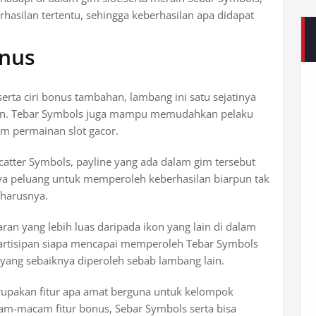
hasilan tertentu, sehingga keberhasilan apa didapat
onus
erta ciri bonus tambahan, lambang ini satu sejatinya
ikan. Tebar Symbols juga mampu memudahkan pelaku
m permainan slot gacor.
catter Symbols, payline yang ada dalam gim tersebut
nya peluang untuk memperoleh keberhasilan biarpun tak
harusnya.
an yang lebih luas daripada ikon yang lain di dalam
 partisipan siapa mencapai memperoleh Tebar Symbols
 yang sebaiknya diperoleh sebab lambang lain.
rupakan fitur apa amat berguna untuk kelompok
m-macam fitur bonus, Sebar Symbols serta bisa