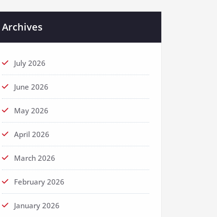
Archives
July 2026
June 2026
May 2026
April 2026
March 2026
February 2026
January 2026