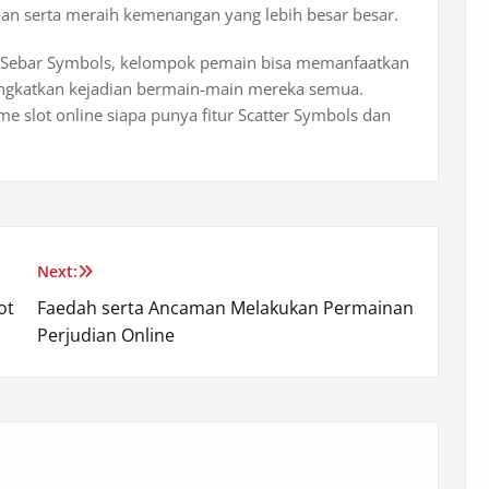
n serta meraih kemenangan yang lebih besar besar.
e Sebar Symbols, kelompok pemain bisa memanfaatkan
ningkatkan kejadian bermain-main mereka semua.
 slot online siapa punya fitur Scatter Symbols dan
Next:
ot
Faedah serta Ancaman Melakukan Permainan
Perjudian Online