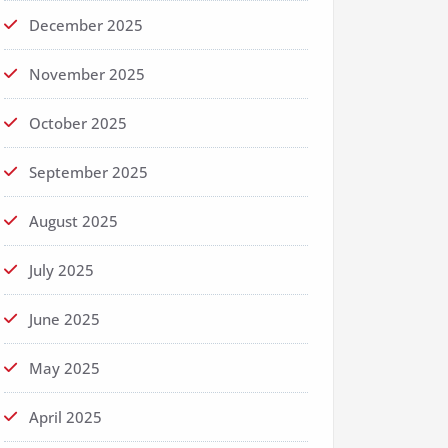
December 2025
November 2025
October 2025
September 2025
August 2025
July 2025
June 2025
May 2025
April 2025