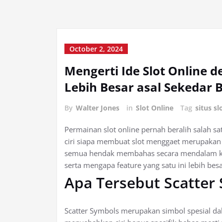
October 2, 2024
Mengerti Ide Slot Online d
Lebih Besar asal Sekedar 
By
Walter Jones
in
Slot Online
Tag
situs sl
Permainan slot online pernah beralih salah sat
ciri siapa membuat slot menggaet merupakan k
semua hendak membahas secara mendalam kon
serta mengapa feature yang satu ini lebih b
Apa Tersebut Scatter
Scatter Symbols merupakan simbol spesial d