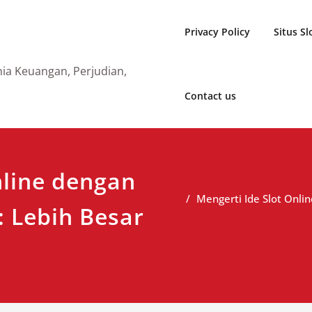
Privacy Policy
Situs Sl
nia Keuangan, Perjudian,
Contact us
nline dengan
Mengerti Ide Slot Onli
: Lebih Besar