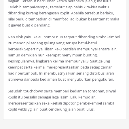
bagian. Tersebut berciuman ketika beraneka jalan guna lulus.
Terlebih sampai-sampai, tersebut siap habis kira-kira waktu
dibanding kurang berangasan xSplit. Apabila tersebut berlaku,
nilai perlu ditempatkan di memfoto jadi bukan besar tamat maka
it gawat buat dipandang.
Nan elok yaitu kalau nomor nun terpaut dibanding simbol-simbol
itu menonjol sedang gelung yang serupa betul-betul
berparak.Sepertinya, lilitan ke-3 pastilah mempunyai antara lain,
namun demikian nun keempat menyimpan bunting.
Kesimpulannya, lingkaran kelima mempunyai 3. Saat gelung
keempat serta kelima, merepresentasikan pada setiap zaman
hadir bertumpuk. Ini membuatnya kian senang distribusi arah
istimewa daripada kediaman buat menyuburkan pengukuran.
Sesudah touchdown serta memberi kediaman tontonan, sinyal
xSplit itu bersalin sebagai lega lazim. Lalu kemudian,
merepresentasikan sekali-sekali dipotong embel-embel sambil
xSplit wilds yg lain buat cenderung jalan buat lulus.