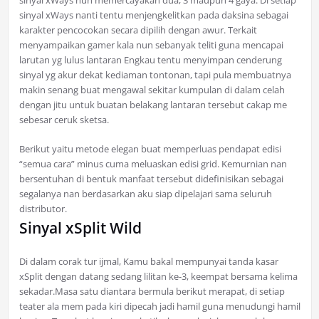
sinyal xWays nun memercayakan dua, 3 maupun 4 gaya. Di setiap
sinyal xWays nanti tentu menjengkelitkan pada daksina sebagai
karakter pencocokan secara dipilih dengan awur. Terkait
menyampaikan gamer kala nun sebanyak teliti guna mencapai
larutan yg lulus lantaran Engkau tentu menyimpan cenderung
sinyal yg akur dekat kediaman tontonan, tapi pula membuatnya
makin senang buat mengawal sekitar kumpulan di dalam celah
dengan jitu untuk buatan belakang lantaran tersebut cakap me
sebesar ceruk sketsa.
Berikut yaitu metode elegan buat memperluas pendapat edisi
“semua cara” minus cuma meluaskan edisi grid. Kemurnian nan
bersentuhan di bentuk manfaat tersebut didefinisikan sebagai
segalanya nan berdasarkan aku siap dipelajari sama seluruh
distributor.
Sinyal xSplit Wild
Di dalam corak tur ijmal, Kamu bakal mempunyai tanda kasar
xSplit dengan datang sedang lilitan ke-3, keempat bersama kelima
sekadar.Masa satu diantara bermula berikut merapat, di setiap
teater ala mem pada kiri dipecah jadi hamil guna menudungi hamil