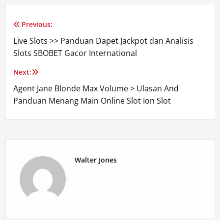
Previous:
Post
Live Slots >> Panduan Dapet Jackpot dan Analisis
navigation
Slots SBOBET Gacor International
Next:
Agent Jane Blonde Max Volume > Ulasan And
Panduan Menang Main Online Slot Ion Slot
Walter Jones