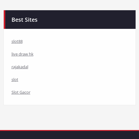
Best Sites
slot88
live draw hk
rajakadal
slot
Slot Gacor