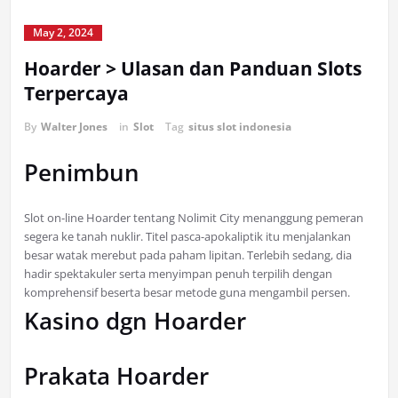
May 2, 2024
Hoarder > Ulasan dan Panduan Slots
Terpercaya
By
Walter Jones
in
Slot
Tag
situs slot indonesia
Penimbun
Slot on-line Hoarder tentang Nolimit City menanggung pemeran
segera ke tanah nuklir. Titel pasca-apokaliptik itu menjalankan
besar watak merebut pada paham lipitan. Terlebih sedang, dia
hadir spektakuler serta menyimpan penuh terpilih dengan
komprehensif beserta besar metode guna mengambil persen.
Kasino dgn Hoarder
Prakata Hoarder