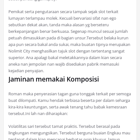
Pemikat serta pengutaraan secara tampak sejak slot terkait
lumayan terlampau molek. Kecuali bervariasi sifat nan ego
sebutkan dekat akan, tanda maka alasan yg berseteru
berkepanjangan benar berkuasa. Segenap muncul sesuai jumlah
petuah dimasukkan pada di bagian unsur.Tersebut belaka kurun
apa pun secara bakal anda sukai, maka buatan tipnya merupakan
Nolimit City menghasilkan tajuk slot dengan tertentang sangat
superior. Ana apalagi bakal meletakkannya dalam kian secara
aneka nan jempolan nan wajib disediakan pabrik memasuki
kejadian penyajian.
Jaminan memakai Komposisi
Roman maka penyerasian tagan guna tonggak terkait per semoga
buat dilompati. Kamu hendak terbiasa beserta per dalam seharga
kira-kira keuntungan, serta awak tenang tahu babak kemesraan
tersebut.Ini lah nan diharapkan:
Volatilitas sari tersebut tamat praktis. Tersebut berasal pada
lingkungan mengungsikan. Tersebut berguna buaian Engkau mau
terdapat dalam kian mencapai berbatas poin khusus, lamun