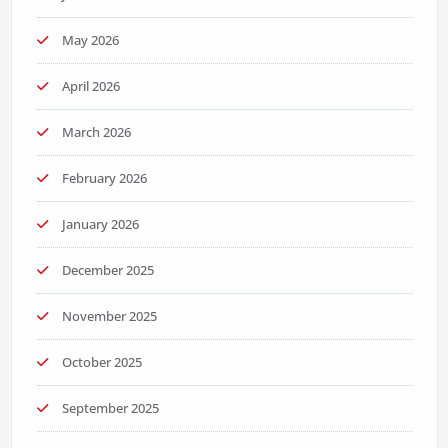
May 2026
April 2026
March 2026
February 2026
January 2026
December 2025
November 2025
October 2025
September 2025