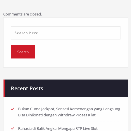
Comments are closed.
Recent Posts
Bukan Cuma Jackpot, Sensasi Kemenangan yang Langsung
Bisa Dinikmati dengan Withdraw Proses Kilat
Rahasia di Balik Angka: Mengapa RTP Live Slot