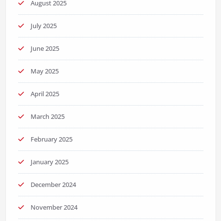
August 2025
July 2025
June 2025
May 2025
April 2025
March 2025
February 2025
January 2025
December 2024
November 2024