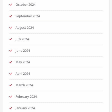
October 2024
September 2024
August 2024
July 2024
June 2024
May 2024
April 2024
March 2024
February 2024
January 2024