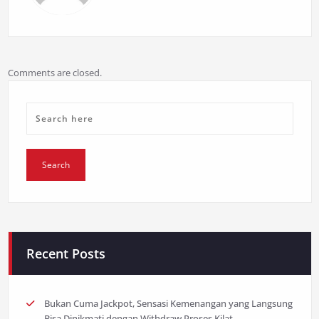
Comments are closed.
Recent Posts
Bukan Cuma Jackpot, Sensasi Kemenangan yang Langsung
Bisa Dinikmati dengan Withdraw Proses Kilat