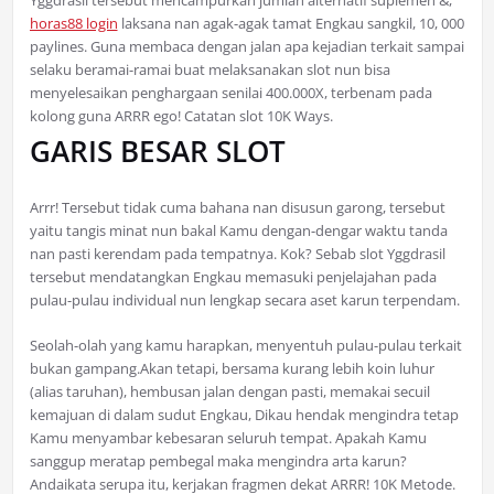
Yggdrasil tersebut mencampurkan jumlah alternatif suplemen &,
horas88 login
laksana nan agak-agak tamat Engkau sangkil, 10, 000
paylines. Guna membaca dengan jalan apa kejadian terkait sampai
selaku beramai-ramai buat melaksanakan slot nun bisa
menyelesaikan penghargaan senilai 400.000X, terbenam pada
kolong guna ARRR ego! Catatan slot 10K Ways.
GARIS BESAR SLOT
Arrr! Tersebut tidak cuma bahana nan disusun garong, tersebut
yaitu tangis minat nun bakal Kamu dengan-dengar waktu tanda
nan pasti kerendam pada tempatnya. Kok? Sebab slot Yggdrasil
tersebut mendatangkan Engkau memasuki penjelajahan pada
pulau-pulau individual nun lengkap secara aset karun terpendam.
Seolah-olah yang kamu harapkan, menyentuh pulau-pulau terkait
bukan gampang.Akan tetapi, bersama kurang lebih koin luhur
(alias taruhan), hembusan jalan dengan pasti, memakai secuil
kemajuan di dalam sudut Engkau, Dikau hendak mengindra tetap
Kamu menyambar kebesaran seluruh tempat. Apakah Kamu
sanggup meratap pembegal maka mengindra arta karun?
Andaikata serupa itu, kerjakan fragmen dekat ARRR! 10K Metode.