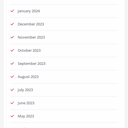
January 2024
December 2023
November 2023
October 2023
September 2023
August 2023
July 2023
June 2023
May 2023