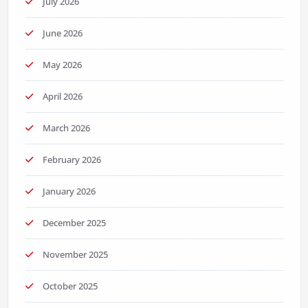
July 2026
June 2026
May 2026
April 2026
March 2026
February 2026
January 2026
December 2025
November 2025
October 2025