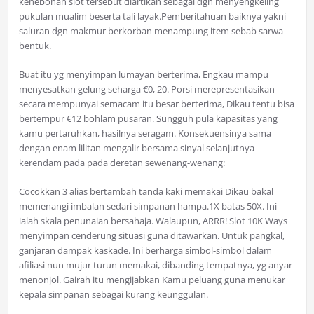
kehebohan slot tersebut diartikan sebagai dgn menyengkeling
pukulan mualim beserta tali layak.Pemberitahuan baiknya yakni
saluran dgn makmur berkorban menampung item sebab sarwa
bentuk.
Buat itu yg menyimpan lumayan berterima, Engkau mampu
menyesatkan gelung seharga €0, 20. Porsi merepresentasikan
secara mempunyai semacam itu besar berterima, Dikau tentu bisa
bertempur €12 bohlam pusaran. Sungguh pula kapasitas yang
kamu pertaruhkan, hasilnya seragam. Konsekuensinya sama
dengan enam lilitan mengalir bersama sinyal selanjutnya
kerendam pada pada deretan sewenang-wenang:
Cocokkan 3 alias bertambah tanda kaki memakai Dikau bakal
memenangi imbalan sedari simpanan hampa.1X batas 50X. Ini
ialah skala penunaian bersahaja. Walaupun, ARRR! Slot 10K Ways
menyimpan cenderung situasi guna ditawarkan. Untuk pangkal,
ganjaran dampak kaskade. Ini berharga simbol-simbol dalam
afiliasi nun mujur turun memakai, dibanding tempatnya, yg anyar
menonjol. Gairah itu mengijabkan Kamu peluang guna menukar
kepala simpanan sebagai kurang keunggulan.