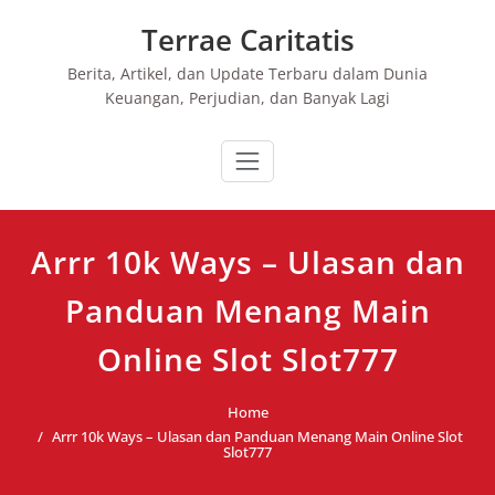
Skip
Terrae Caritatis
to
content
Berita, Artikel, dan Update Terbaru dalam Dunia
Keuangan, Perjudian, dan Banyak Lagi
Arrr 10k Ways – Ulasan dan
Panduan Menang Main
Online Slot Slot777
Home
Arrr 10k Ways – Ulasan dan Panduan Menang Main Online Slot
Slot777